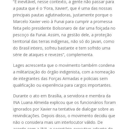
“É inevitável, nesse contexto, a gente não passar para
a pauta que é o ‘Fora, Xavier!’, que é uma das nossas
principais pautas aglutinadoras, justamente porque o
Marcelo Xavier veio à Funai para cumprir a promessa
feita pelo presidente Bolsonaro de dar uma foiçada no
pescoço da Funai. Assim, na gestão dele, a proteção
territorial das terras indígenas, não só do Javari, como
do Brasil inteiro, sofreu bastante e tem sofrido uma
série de ataques e revezes”, complementa.
Lages acrescenta que o movimento também condena
a militarização do órgão indigenista, com a nomeação
de integrantes das Forças Armadas e policiais sem
qualificação ou experiência para cargos importantes.
Durante o ato em Brasília, a servidora e membra da
INA Luana Almeida explicou que os funcionários foram
ignorados por Xavier na tentativa de dialogar sobre as
reivindicações. Depois disso, o movimento decidiu que
não o considera mais um interlocutor válido. De
acordo com a INA, o secretário-executivo adjunto do