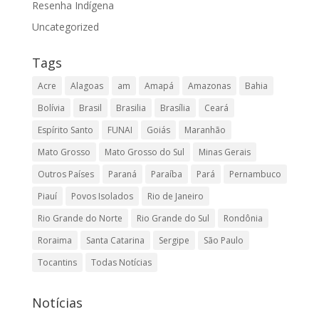
Resenha Indígena
Uncategorized
Tags
Acre
Alagoas
am
Amapá
Amazonas
Bahia
Bolívia
Brasil
Brasilia
Brasília
Ceará
Espírito Santo
FUNAI
Goiás
Maranhão
Mato Grosso
Mato Grosso do Sul
Minas Gerais
Outros Países
Paraná
Paraíba
Pará
Pernambuco
Piauí
Povos Isolados
Rio de Janeiro
Rio Grande do Norte
Rio Grande do Sul
Rondônia
Roraima
Santa Catarina
Sergipe
São Paulo
Tocantins
Todas Notícias
Notícias