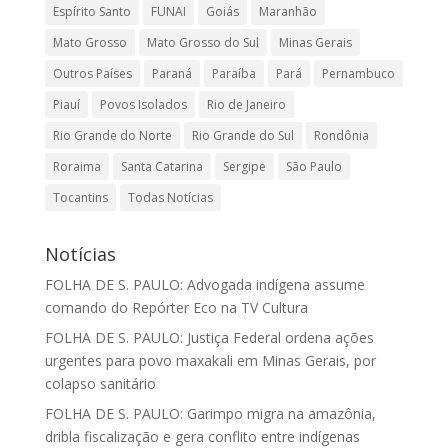
Espírito Santo
FUNAI
Goiás
Maranhão
Mato Grosso
Mato Grosso do Sul
Minas Gerais
Outros Países
Paraná
Paraíba
Pará
Pernambuco
Piauí
Povos Isolados
Rio de Janeiro
Rio Grande do Norte
Rio Grande do Sul
Rondônia
Roraima
Santa Catarina
Sergipe
São Paulo
Tocantins
Todas Notícias
Notícias
FOLHA DE S. PAULO: Advogada indígena assume
comando do Repórter Eco na TV Cultura
FOLHA DE S. PAULO: Justiça Federal ordena ações
urgentes para povo maxakali em Minas Gerais, por
colapso sanitário
FOLHA DE S. PAULO: Garimpo migra na amazônia,
dribla fiscalização e gera conflito entre indígenas