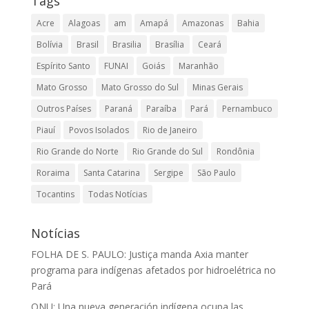
Tags
Acre
Alagoas
am
Amapá
Amazonas
Bahia
Bolívia
Brasil
Brasilia
Brasília
Ceará
Espírito Santo
FUNAI
Goiás
Maranhão
Mato Grosso
Mato Grosso do Sul
Minas Gerais
Outros Países
Paraná
Paraíba
Pará
Pernambuco
Piauí
Povos Isolados
Rio de Janeiro
Rio Grande do Norte
Rio Grande do Sul
Rondônia
Roraima
Santa Catarina
Sergipe
São Paulo
Tocantins
Todas Notícias
Notícias
FOLHA DE S. PAULO: Justiça manda Axia manter
programa para indígenas afetados por hidroelétrica no
Pará
ONU: Una nueva generación indígena ocupa las