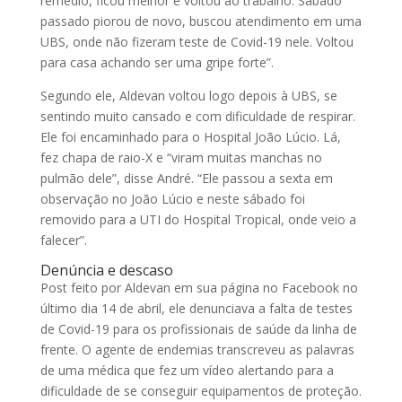
remédio, ficou melhor e voltou ao trabalho. Sábado
passado piorou de novo, buscou atendimento em uma
UBS, onde não fizeram teste de Covid-19 nele. Voltou
para casa achando ser uma gripe forte”.
Segundo ele, Aldevan voltou logo depois à UBS, se
sentindo muito cansado e com dificuldade de respirar.
Ele foi encaminhado para o Hospital João Lúcio. Lá,
fez chapa de raio-X e “viram muitas manchas no
pulmão dele”, disse André. “Ele passou a sexta em
observação no João Lúcio e neste sábado foi
removido para a UTI do Hospital Tropical, onde veio a
falecer”.
Denúncia e descaso
Post feito por Aldevan em sua página no Facebook no
último dia 14 de abril, ele denunciava a falta de testes
de Covid-19 para os profissionais de saúde da linha de
frente. O agente de endemias transcreveu as palavras
de uma médica que fez um vídeo alertando para a
dificuldade de se conseguir equipamentos de proteção.