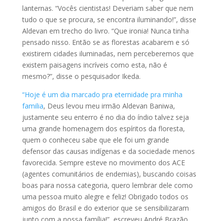
lanternas. “Vocês cientistas! Deveriam saber que nem
tudo o que se procura, se encontra iluminando!”, disse
Aldevan em trecho do livro. “Que ironia! Nunca tinha
pensado nisso. Então se as florestas acabarem e só
existirem cidades iluminadas, nem perceberemos que
existem paisagens incríveis como esta, não é
mesmo?”, disse o pesquisador Ikeda.
“Hoje é um dia marcado pra eternidade pra minha
familia
, Deus levou meu irmão Aldevan Baniwa,
justamente seu enterro é no dia do índio talvez seja
uma grande homenagem dos espíritos da floresta,
quem o conheceu sabe que ele foi um grande
defensor das causas indígenas e da sociedade menos
favorecida. Sempre esteve no movimento dos ACE
(agentes comunitários de endemias), buscando coisas
boas para nossa categoria, quero lembrar dele como
uma pessoa muito alegre e feliz! Obrigado todos os
amigos do Brasil e do exterior que se sensibilizaram
junto com a nossa família!”, escreveu André Brazão