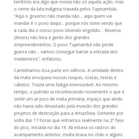
território era algo que movia não só aquela ação, mas
o cerne da luta indígena travada pelos Tupinambás.
“Aqui o governo não manda não… aqui quem vai
mandar é o povo daqui… porque nós
tamo
vendo que
a cada dia o nosso povo
tá
sendo engolido… Reserva
(Resex) não livra a gente dos grandes
empreendimentos. O povo Tupinambá não perde
guerra não… vamos conseguir barrar a entrada dos
madeireiros”, enfatizou.
Caminhamos boa parte em silêncio. A umidade dentro
da mata ensopava nossas roupas, costas, testas e
cabelos. Trazia uma fadiga imensurável. Ao mesmo
tempo, o pulmão ia reconhecendo novamente o que é
sentir um ar puro de mata primária, espaço que ainda
não havia sido devastado pela invasão dos grandes
projetos de destruição para a Amazônia. Somente por
volta das 17 horas que entramos realmente na 2º fase
do pico, iniciada no dia 19. Ali estava os rastros do
acampamento anterior, muita brasa no chão e alguns