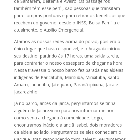
de Santarém, Belterra e Aveiro. Os passageiros
também têm esse perfil, são pessoas que transitam
para compras pontuais e para retirar os benefícios que
recebem do governo, desde o INSS, Bolsa Família e,
atualmente, o Auxílio Emergencial.
Atamos as nossas redes acima do porão, pois era o
único lugar que havia disponível, e o Araguaia iniciou
seu destino, partindo às 17 horas, uma saída tardia,
para contrariar o nosso desespero de chegar na hora.
Nessa travessia o nosso barco fez parada nas aldeias
indígenas de Paricatuba, Marituba, Mirixituba, Santo
Amaro, Jauaritiba, Jatequara, Paranã-ipixuna, Jaca e
Jacarezinho.
Já no barco, antes da janta, perguntamos se tinha
alguém de Jacarezinho para nos informar melhor
como seria a chegada à comunidade. Logo,
encontramos Inácio e a anciã Isabel, dois moradores
da aldeia ao lado. Perguntamos se eles conheciam o
Cacique Braz, respondendo “Sim, talvez”. Perguntamos