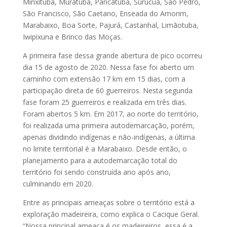
Mirixituba, Muratuba, Paricatuba, Surucuá, São Pedro,
São Francisco, São Caetano, Enseada do Amorim,
Marabaixo, Boa Sorte, Pajurá, Castanhal, Limãotuba,
Iwipixuna e Brinco das Moças.
A primeira fase dessa grande abertura de pico ocorreu
dia 15 de agosto de 2020. Nessa fase foi aberto um
caminho com extensão 17 km em 15 dias, com a
participação direta de 60 guerreiros. Nesta segunda
fase foram 25 guerreiros e realizada em três dias.
Foram abertos 5 km. Em 2017, ao norte do território,
foi realizada uma primeira autodemarcação, porém,
apenas dividindo indígenas e não-indígenas, a última
no limite territorial é a Marabaixo. Desde então, o
planejamento para a autodemarcação total do
território foi sendo construída ano após ano,
culminando em 2020.
Entre as principais ameaças sobre o território está a
exploração madeireira, como explica o Cacique Geral.
“Nossa principal ameaça é os madeireiros, essa é a