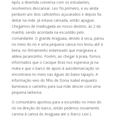
Após a divertida conversa com os estudantes,
resolvemos descansar. Leo foi primeiro, e eu ainda
perdurei uns dois cafezinhos açucarados e depois fui
deitar na rede. Já estava cansada, então apaguei.
Chegamos de madrugada ao nosso destino, às 2 da
manhã, sendo acordada na escuridão pelo
comandante. O grande Araguaia, devido à seca, parou
no meio do rio e uma pequena canoa nos levou até à
beira, no firmamento enlameado que margeava a
aldeia Jacarezinho. Porém, ao chegar à praia, fomos
informados que o Cacique Braz nos esperava já na
mata e que o barco de apoio à autodemarcação se
encontrava no meio nas águas do baixo tapajós. A
informação veio do filho de Dona Isabel enquanto
iluminava o caminho para sua mãe descer com uma
pequena lanterna.
O comunitário apontou para a escuridão no meio do
rio na direção do barco, então pedimos novamente
carona à canoa do Araguaia até o Barco Levi I,