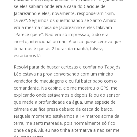
se eles sabiam onde era a casa do Cacique de
Jacarezinho e eles, novamente, responderam “Sim,
talvez”. Seguimos os questionando se Santo Amaro
era a mesma coisa de Jacarezinho e eles falavam
“Parece que é”. Não era só impressão, tudo era
incerto, intencional ou não. A única quase certeza que
tínhamos é que às 2 horas da manhã, talvez,
estaríamos lá.
Resolvi parar de buscar certezas e confiar no Tapajós.
Léo estava na proa conversando com um mineiro
vendedor de maquiagens e eu fui bater papo com o
comandante. Na cabine, ele me mostrou o GPS, me
explicando onde estávamos e depois falou do sensor
que mede a profundidade da água, uma espécie de
câmera que fica presa debaixo da casca do barco.
Naquele momento estávamos a 14 metros acima da
terra, me senti mareada, pois normalmente só fico
onde dá pé. Ali, eu não tinha alternativa a não ser me