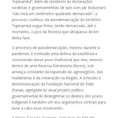
Tupinambá”. Além de resistirem às declarações
ruralistas e governamentais de que com Jair Bolsonaro
“não terá um centímetro quadrado demarcado”, o
processo contínuo da autodemarcação do território
Tupinambá segue firme, tendo demarcado, até o
momento, o pico da floresta que ultrapassa 40 km
desta fase.
O processo de autodemarcação, mesmo durante a
pandemia, é motivado pela defesa da existência e
cosmovisão desse povo tradicional que vive, mesmo
dentro de uma Reserva Extrativista (Resex), sob
ameaça constante da expansão do agronegócio, das
madeireiras e da mineração na Região. A omissão e
desestruturação da Fundação Nacional do Índio
(Funai), agregada ao atual projeto político
governamental de deslegitimar os direitos dos povos
indígenas é também um dos argumentos centrais para
levar a cabo esse movimento.
A Resex Tapajós-Arapiuns, com mais de 600 mil