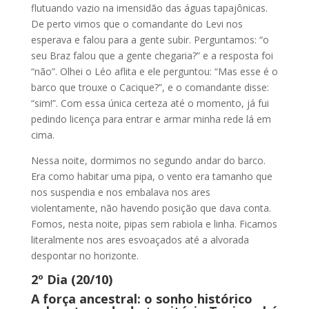
flutuando vazio na imensidão das águas tapajônicas.
De perto vimos que o comandante do Levi nos
esperava e falou para a gente subir. Perguntamos: “o
seu Braz falou que a gente chegaria?” e a resposta foi
“não”. Olhei o Léo aflita e ele perguntou: “Mas esse é o
barco que trouxe o Cacique?”, e o comandante disse:
“sim!”. Com essa única certeza até o momento, já fui
pedindo licença para entrar e armar minha rede lá em
cima.
Nessa noite, dormimos no segundo andar do barco.
Era como habitar uma pipa, o vento era tamanho que
nos suspendia e nos embalava nos ares
violentamente, não havendo posição que dava conta.
Fomos, nesta noite, pipas sem rabiola e linha. Ficamos
literalmente nos ares esvoaçados até a alvorada
despontar no horizonte.
2º Dia (20/10)
A força ancestral: o sonho histórico