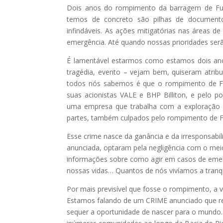
Dois anos do rompimento da barragem de Fund
temos de concreto são pilhas de documentos
infindáveis. As ações mitigatórias nas áreas d
emergência. Até quando nossas prioridades ser
É lamentável estarmos como estamos dois ano
tragédia, evento – vejam bem, quiseram atribu
todos nós sabemos é que o rompimento de F
suas acionistas VALE e BHP Billiton, e pelo po
uma empresa que trabalha com a exploração 
partes, também culpados pelo rompimento de 
Esse crime nasce da ganância e da irresponsab
anunciada, optaram pela negligência com o mei
informações sobre como agir em casos de emer
nossas vidas… Quantos de nós vivíamos a tranqu
Por mais previsível que fosse o rompimento, a
Estamos falando de um CRIME anunciado que ret
sequer a oportunidade de nascer para o mundo.