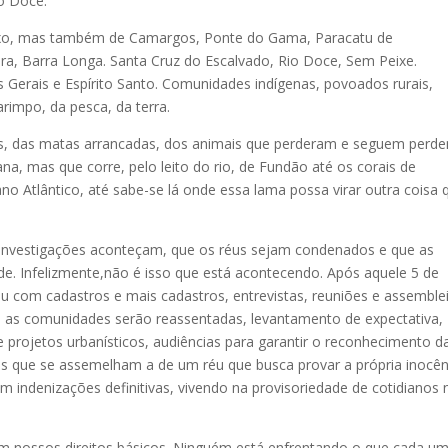
o Doce.
ixo, mas também de Camargos, Ponte do Gama, Paracatu de
ra, Barra Longa. Santa Cruz do Escalvado, Rio Doce, Sem Peixe.
 Gerais e Espírito Santo. Comunidades indígenas, povoados rurais,
rimpo, da pesca, da terra.
s, das matas arrancadas, dos animais que perderam e seguem perd
a, mas que corre, pelo leito do rio, de Fundão até os corais de
no Atlântico, até sabe-se lá onde essa lama possa virar outra coisa 
 investigações aconteçam, que os réus sejam condenados e que as
e. Infelizmente,não é isso que está acontecendo. Após aquele 5 de
om cadastros e mais cadastros, entrevistas, reuniões e assemble
 as comunidades serão reassentadas, levantamento de expectativa,
 e projetos urbanísticos, audiências para garantir o reconhecimento d
es que se assemelham a de um réu que busca provar a própria inocên
indenizações definitivas, vivendo na provisoriedade de cotidianos 
m nossos direitos básicos. Ninguém está enfrentando o que cada u