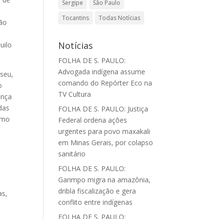
Sergipe
São Paulo
Tocantins
Todas Notícias
mão
s
Notícias
uilo
FOLHA DE S. PAULO:
Advogada indígena assume
 seu,
comando do Repórter Eco na
o
TV Cultura
ança
das
FOLHA DE S. PAULO: Justiça
omo
Federal ordena ações
urgentes para povo maxakali
em Minas Gerais, por colapso
sanitário
FOLHA DE S. PAULO:
Garimpo migra na amazônia,
e
dribla fiscalização e gera
as,
conflito entre indígenas
FOLHA DE S. PAULO: