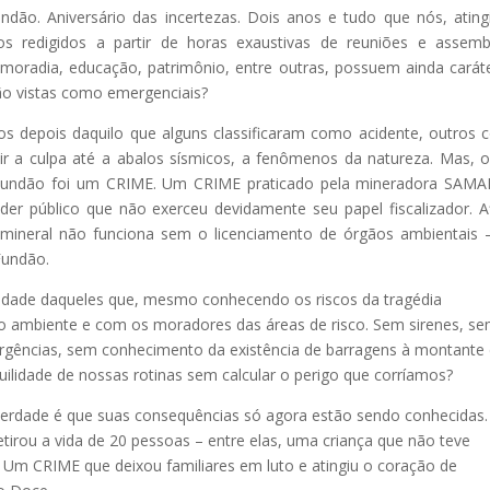
ão. Aniversário das incertezas. Dois anos e tudo que nós, ating
 redigidos a partir de horas exaustivas de reuniões e assemb
e moradia, educação, patrimônio, entre outras, possuem ainda carát
ão vistas como emergenciais?
s depois daquilo que alguns classificaram como acidente, outros
ir a culpa até a abalos sísmicos, a fenômenos da natureza. Mas, 
undão foi um CRIME. Um CRIME praticado pela mineradora SAMA
der público que não exerceu devidamente seu papel fiscalizador. Af
mineral não funciona sem o licenciamento de órgãos ambientais
Fundão.
ilidade daqueles que, mesmo conhecendo os riscos da tragédia
o ambiente e com os moradores das áreas de risco. Sem sirenes, s
gências, sem conhecimento da existência de barragens à montante
ilidade de nossas rotinas sem calcular o perigo que corríamos?
 verdade é que suas consequências só agora estão sendo conhecidas.
irou a vida de 20 pessoas – entre elas, uma criança que não teve
 Um CRIME que deixou familiares em luto e atingiu o coração de