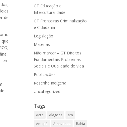
idos,
GT Educação e
leias
Interculturalidade
er de
GT Fronteiras Criminalização
e Cidadania
 como
Legislação
o que
Matérias
RCO,
Não marcar – GT Direitos
inal,
Fundamentais Problemas
 – em
Sociais e Qualidade de Vida
Publicações
Resenha Indígena
em
 de
Uncategorized
Tags
Acre
Alagoas
am
Amapá
Amazonas
Bahia