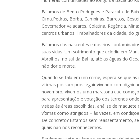
inúmeras comunidades ao longo da Bacia do Ri
Falamos de Bento Rodrigues e Paracatu de Ba
Cima,Pedras, Borba, Campinas. Barretos, Gestei
Governador Valadares, Colatina, Regência. Minas
centros urbanos. Trabalhadores da cidade, do ga
Falamos das nascentes e dos rios contaminado
suas vidas. Um sofrimento que eclodiu em Marian
Abrolhos, no sul da Bahia, até as águas do Ocea
não dor e morte.
Quando se fala em um crime, espera-se que as
vítimas possam prosseguir vivendo com dignidad
novembro, vivemos uma maratona que começou c
para apresentação e votação dos terrenos onde
visitas às áreas escolhidas, análise de maquete
vítimas como atingidos – às vezes, em condiçõ
De concreto? Estamos sem reassentamento, sem 
quais não nos reconhecemos.
Perdemos tanto na lama e seguimos violados e