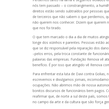
nós tem passado – o constrangimento, a humil
direitos estão sendo subtraídos por pessoas q
de terceiros que não sabem o que perdemos, q
não querem nos conhecer. Dizem que querem no
que nos foi tirado.
O que tem marcado o dia a dia de muitos atingi
longe dos vizinhos e parentes. Pessoas estão
que se diz responsável pela reparação dos dan
–pelos erros, pela troca constante de funcionári
palavras das empresas. Fundação Renova vê at
benefício. É por isso que atingido vê Renova 
Para enfrentar esta luta de Davi contra Golia
escrevemos e divulgamos jornais, incomodamos
ocupações. Não abrimos mão de nossa autonom
bonitos discursos de funcionários bem pagos.
reafirmar que, de norte a sul deste país, somos
no campo da arte e da cultura que são força ge