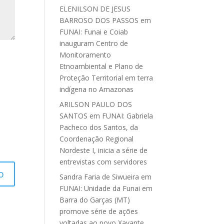
ELENILSON DE JESUS
BARROSO DOS PASSOS
em
FUNAI: Funai e Coiab
inauguram Centro de
Monitoramento
Etnoambiental e Plano de
Proteção Territorial em terra
indígena no Amazonas
ARILSON PAULO DOS
SANTOS
em
FUNAI: Gabriela
Pacheco dos Santos, da
Coordenação Regional
Nordeste I, inicia a série de
entrevistas com servidores
Sandra Faria de Siwueira
em
FUNAI: Unidade da Funai em
Barra do Garças (MT)
promove série de ações
voltadas ao povo Xavante