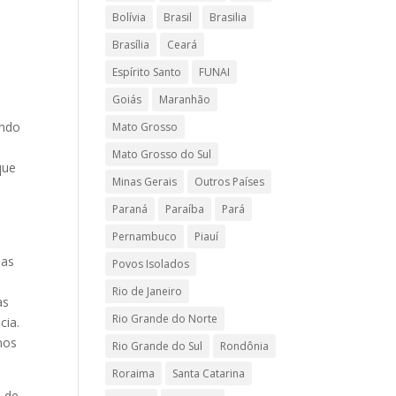
Bolívia
Brasil
Brasilia
Brasília
Ceará
Espírito Santo
FUNAI
Goiás
Maranhão
endo
Mato Grosso
Mato Grosso do Sul
que
Minas Gerais
Outros Países
Paraná
Paraíba
Pará
Pernambuco
Piauí
ias
Povos Isolados
Rio de Janeiro
as
Rio Grande do Norte
cia.
nos
Rio Grande do Sul
Rondônia
Roraima
Santa Catarina
m de