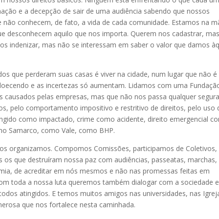
hação e a decepção de sair de uma audiência sabendo que nossos
ue não conhecem, de fato, a vida de cada comunidade. Estamos na 
ue desconhecem aquilo que nos importa. Querem nos cadastrar, ma
s indenizar, mas não se interessam em saber o valor que damos àq
dos que perderam suas casas é viver na cidade, num lugar que não é
 adoecendo e as incertezas só aumentam. Lidamos com uma Fundaçã
os causados pelas empresas, mas que não nos passa qualquer segur
os, pelo comportamento impositivo e restritivo de direitos, pelo uso 
ingido como impactado, crime como acidente, direito emergencial c
como Samarco, como Vale, como BHP.
s, nos organizamos. Compomos Comissões, participamos de Coletivos,
 os que destruíram nossa paz com audiências, passeatas, marchas,
ia, de acreditar em nós mesmos e não nas promessas feitas em
 Com toda a nossa luta queremos também dialogar com a sociedade 
 todos atingidos. E temos muitos amigos nas universidades, nas Igrej
nerosa que nos fortalece nesta caminhada.