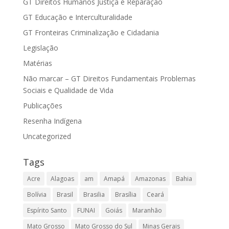
GT Direitos Humanos Justiça e Reparação
GT Educação e Interculturalidade
GT Fronteiras Criminalização e Cidadania
Legislação
Matérias
Não marcar – GT Direitos Fundamentais Problemas
Sociais e Qualidade de Vida
Publicações
Resenha Indígena
Uncategorized
Tags
Acre
Alagoas
am
Amapá
Amazonas
Bahia
Bolívia
Brasil
Brasilia
Brasília
Ceará
Espírito Santo
FUNAI
Goiás
Maranhão
Mato Grosso
Mato Grosso do Sul
Minas Gerais