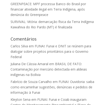
GREENPEACE: MPF processa Banco do Brasil por
financiar atividade ilegal em Terra Indígena, após
denúncia do Greenpeace
SURVIVAL: Vitória: demarcação física da Terra Indígena
Kawahiva do Rio Pardo (MT) é finalizada
Comentários
Carlos Silva
em
FUNAI: Funai e DNIT se reúnem para
dialogar sobre projetos prioritários para o Governo
Federal
Juliana De Cássia Amaral
em
BRASIL DE FATO:
Contaminação por mercúrio detectada em aldeias
indígenas na Bolívia
Fabrício de Souza Carvalho
em
FUNAI: Ouvidoria: saiba
como encaminhar sugestões, denúncias e pedidos de
informação à Funai
Kleyton Sena
em
FUNAI: Funai e Coiab inauguram
Centro de Monitoramento Etnoambiental e Plano de