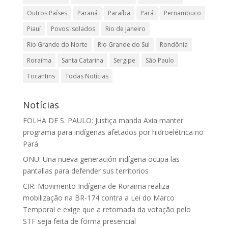
Outros Países
Paraná
Paraíba
Pará
Pernambuco
Piauí
Povos Isolados
Rio de Janeiro
Rio Grande do Norte
Rio Grande do Sul
Rondônia
Roraima
Santa Catarina
Sergipe
São Paulo
Tocantins
Todas Notícias
Notícias
FOLHA DE S. PAULO: Justiça manda Axia manter
programa para indígenas afetados por hidroelétrica no
Pará
ONU: Una nueva generación indígena ocupa las
pantallas para defender sus territorios
CIR: Movimento Indígena de Roraima realiza
mobilização na BR-174 contra a Lei do Marco
Temporal e exige que a retomada da votação pelo
STF seja feita de forma presencial