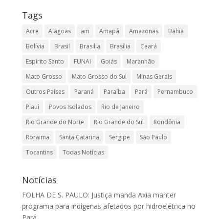
Tags
Acre
Alagoas
am
Amapá
Amazonas
Bahia
Bolívia
Brasil
Brasilia
Brasília
Ceará
Espírito Santo
FUNAI
Goiás
Maranhão
Mato Grosso
Mato Grosso do Sul
Minas Gerais
Outros Países
Paraná
Paraíba
Pará
Pernambuco
Piauí
Povos Isolados
Rio de Janeiro
Rio Grande do Norte
Rio Grande do Sul
Rondônia
Roraima
Santa Catarina
Sergipe
São Paulo
Tocantins
Todas Notícias
Notícias
FOLHA DE S. PAULO: Justiça manda Axia manter
programa para indígenas afetados por hidroelétrica no
Pará