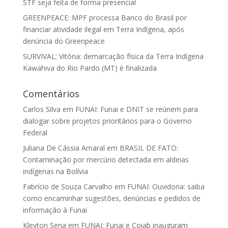
STF seja feita de forma presencial
GREENPEACE: MPF processa Banco do Brasil por
financiar atividade ilegal em Terra Indígena, após
denúncia do Greenpeace
SURVIVAL: Vitória: demarcação física da Terra Indígena
Kawahiva do Rio Pardo (MT) é finalizada
Comentários
Carlos Silva
em
FUNAI: Funai e DNIT se reúnem para
dialogar sobre projetos prioritários para o Governo
Federal
Juliana De Cássia Amaral
em
BRASIL DE FATO:
Contaminação por mercúrio detectada em aldeias
indígenas na Bolívia
Fabrício de Souza Carvalho
em
FUNAI: Ouvidoria: saiba
como encaminhar sugestões, denúncias e pedidos de
informação à Funai
Kleyton Sena
em
FUNAI: Funai e Coiab inauguram