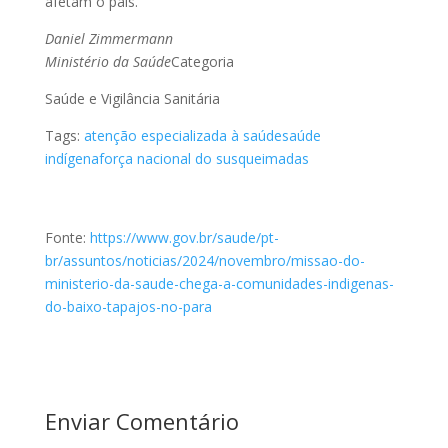
afetam o país.
Daniel Zimmermann
Ministério da Saúde
Categoria
Saúde e Vigilância Sanitária
Tags:
atenção especializada à saúde
saúde
indígena
força nacional do sus
queimadas
Fonte:
https://www.gov.br/saude/pt-
br/assuntos/noticias/2024/novembro/missao-do-
ministerio-da-saude-chega-a-comunidades-indigenas-
do-baixo-tapajos-no-para
Enviar Comentário