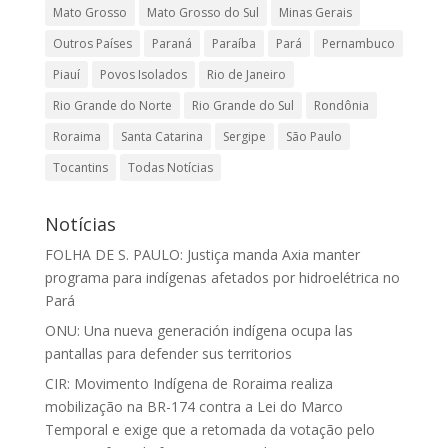
Mato Grosso
Mato Grosso do Sul
Minas Gerais
Outros Países
Paraná
Paraíba
Pará
Pernambuco
Piauí
Povos Isolados
Rio de Janeiro
Rio Grande do Norte
Rio Grande do Sul
Rondônia
Roraima
Santa Catarina
Sergipe
São Paulo
Tocantins
Todas Notícias
Notícias
FOLHA DE S. PAULO: Justiça manda Axia manter
programa para indígenas afetados por hidroelétrica no
Pará
ONU: Una nueva generación indígena ocupa las
pantallas para defender sus territorios
CIR: Movimento Indígena de Roraima realiza
mobilização na BR-174 contra a Lei do Marco
Temporal e exige que a retomada da votação pelo