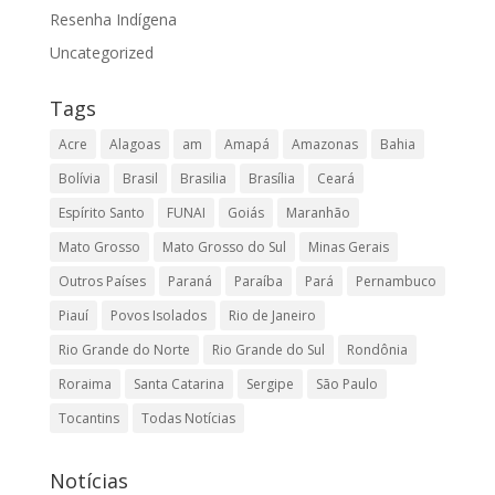
Resenha Indígena
Uncategorized
Tags
Acre
Alagoas
am
Amapá
Amazonas
Bahia
Bolívia
Brasil
Brasilia
Brasília
Ceará
Espírito Santo
FUNAI
Goiás
Maranhão
Mato Grosso
Mato Grosso do Sul
Minas Gerais
Outros Países
Paraná
Paraíba
Pará
Pernambuco
Piauí
Povos Isolados
Rio de Janeiro
Rio Grande do Norte
Rio Grande do Sul
Rondônia
Roraima
Santa Catarina
Sergipe
São Paulo
Tocantins
Todas Notícias
Notícias