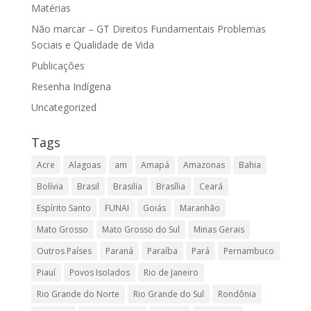
Matérias
Não marcar – GT Direitos Fundamentais Problemas
Sociais e Qualidade de Vida
Publicações
Resenha Indígena
Uncategorized
Tags
Acre
Alagoas
am
Amapá
Amazonas
Bahia
Bolívia
Brasil
Brasilia
Brasília
Ceará
Espírito Santo
FUNAI
Goiás
Maranhão
Mato Grosso
Mato Grosso do Sul
Minas Gerais
Outros Países
Paraná
Paraíba
Pará
Pernambuco
Piauí
Povos Isolados
Rio de Janeiro
Rio Grande do Norte
Rio Grande do Sul
Rondônia