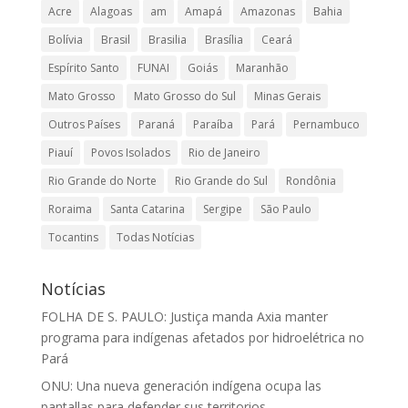
Acre
Alagoas
am
Amapá
Amazonas
Bahia
Bolívia
Brasil
Brasilia
Brasília
Ceará
Espírito Santo
FUNAI
Goiás
Maranhão
Mato Grosso
Mato Grosso do Sul
Minas Gerais
Outros Países
Paraná
Paraíba
Pará
Pernambuco
Piauí
Povos Isolados
Rio de Janeiro
Rio Grande do Norte
Rio Grande do Sul
Rondônia
Roraima
Santa Catarina
Sergipe
São Paulo
Tocantins
Todas Notícias
Notícias
FOLHA DE S. PAULO: Justiça manda Axia manter
programa para indígenas afetados por hidroelétrica no
Pará
ONU: Una nueva generación indígena ocupa las
pantallas para defender sus territorios