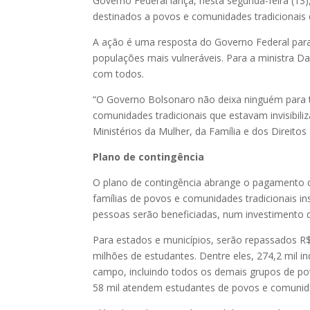
Governo Federal lança, nesta segunda-feira (13)
destinados a povos e comunidades tradicionais 
A ação é uma resposta do Governo Federal par
populações mais vulneráveis. Para a ministra 
com todos.
“O Governo Bolsonaro não deixa ninguém para tr
comunidades tradicionais que estavam invisibiliz
Ministérios da Mulher, da Família e dos Direito
Plano de contingência
O plano de contingência abrange o pagamento do
famílias de povos e comunidades tradicionais in
pessoas serão beneficiadas, num investimento d
Para estados e municípios, serão repassados R$
milhões de estudantes. Dentre eles, 274,2 mil i
campo, incluindo todos os demais grupos de povo
58 mil atendem estudantes de povos e comunida