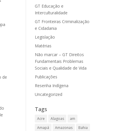
s
GT Educação e
Interculturalidade
GT Fronteiras Criminalização
upa
e Cidadania
Legislação
Matérias
Não marcar – GT Direitos
Fundamentais Problemas
Sociais e Qualidade de Vida
Publicações
o de
Resenha Indígena
Uncategorized
 do
Tags
de
Acre
Alagoas
am
Amapá
Amazonas
Bahia