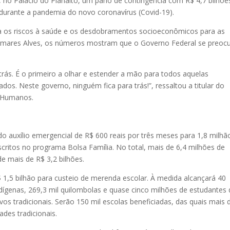
, no Palácio do Planalto, um pano de contingência com R$ 4,7 bilhõe
durante a pandemia do novo coronavírus (Covid-19).
a os riscos à saúde e os desdobramentos socioeconômicos para as
Damares Alves, os números mostram que o Governo Federal se preoc
ás. É o primeiro a olhar e estender a mão para todos aquelas
ados. Neste governo, ninguém fica para trás!”, ressaltou a titular do
s Humanos.
 auxílio emergencial de R$ 600 reais por três meses para 1,8 milhã
scritos no programa Bolsa Família. No total, mais de 6,4 milhões de
e mais de R$ 3,2 bilhões.
 1,5 bilhão para custeio de merenda escolar. À medida alcançará 40
ndígenas, 269,3 mil quilombolas e quase cinco milhões de estudantes
s tradicionais. Serão 150 mil escolas beneficiadas, das quais mais 
des tradicionais.