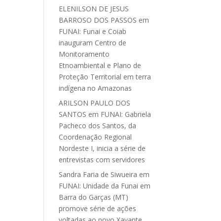
ELENILSON DE JESUS
BARROSO DOS PASSOS
em
FUNAI: Funai e Coiab
inauguram Centro de
Monitoramento
Etnoambiental e Plano de
Proteção Territorial em terra
indígena no Amazonas
ARILSON PAULO DOS
SANTOS
em
FUNAI: Gabriela
Pacheco dos Santos, da
Coordenação Regional
Nordeste I, inicia a série de
entrevistas com servidores
Sandra Faria de Siwueira
em
FUNAI: Unidade da Funai em
Barra do Garças (MT)
promove série de ações
voltadas ao povo Xavante