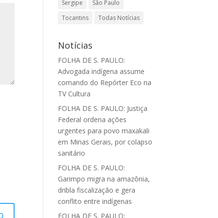
Sergipe
São Paulo
Tocantins
Todas Notícias
Notícias
FOLHA DE S. PAULO:
Advogada indígena assume
comando do Repórter Eco na
TV Cultura
FOLHA DE S. PAULO: Justiça
Federal ordena ações
urgentes para povo maxakali
em Minas Gerais, por colapso
sanitário
FOLHA DE S. PAULO:
Garimpo migra na amazônia,
dribla fiscalização e gera
conflito entre indígenas
FOLHA DE S. PAULO: