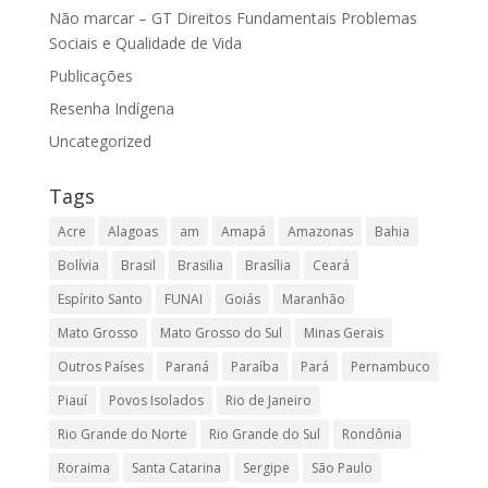
Não marcar – GT Direitos Fundamentais Problemas
Sociais e Qualidade de Vida
Publicações
Resenha Indígena
Uncategorized
Tags
Acre
Alagoas
am
Amapá
Amazonas
Bahia
Bolívia
Brasil
Brasilia
Brasília
Ceará
Espírito Santo
FUNAI
Goiás
Maranhão
Mato Grosso
Mato Grosso do Sul
Minas Gerais
Outros Países
Paraná
Paraíba
Pará
Pernambuco
Piauí
Povos Isolados
Rio de Janeiro
Rio Grande do Norte
Rio Grande do Sul
Rondônia
Roraima
Santa Catarina
Sergipe
São Paulo