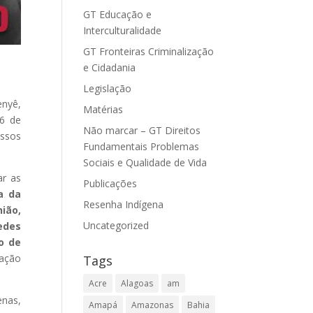
GT Educação e
Interculturalidade
GT Fronteiras Criminalização
e Cidadania
Legislação
enyê,
Matérias
06 de
Não marcar – GT Direitos
ossos
Fundamentais Problemas
Sociais e Qualidade de Vida
r as
Publicações
a da
Resenha Indígena
ião,
Uncategorized
edes
o de
iação
Tags
Acre
Alagoas
am
enas,
Amapá
Amazonas
Bahia