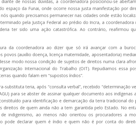
e diante de nossas dúvidas, a coordenadora posicionou-se aberta
do espaço da Funai, onde ocorre nossa justa manifestação por dire
 nós quando precisamos permanecer nas cidades onde estão locali
eterminado pela Justiça Federal ao prédio do Incra, a coordenadora
deria ter sido uma ação catastrófica. Ao contrário, reafirmou q
tura da coordenadora ao dizer que só irá avançar com a buroc
os povos (auxílio doença, licença maternidade, aposentadoria) media
esse modo nossa condição de sujeitos de direitos numa clara afro
rganização Internacional do Trabalho (OIT). Repudiamos essa po
e terras quando falam em “supostos índios”.
substituta teria, após “consulta verbal”, recebido “determinação ve
AGU) para se abster de assinar qualquer documento aos indígenas 
onstituído para identificação e demarcação da terra tradicional do
os direitos de quem ainda não a tem garantida pelo Estado. No ent
de indigenismo, ao menos não orientou os procuradores a mos
não pode declarar quem é índio e quem não é por conta do direi