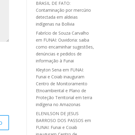
BRASIL DE FATO:
Contaminação por mercúrio
detectada em aldeias
indígenas na Bolívia
Fabrício de Souza Carvalho
em
FUNAI: Ouvidoria: saiba
como encaminhar sugestões,
denúncias e pedidos de
informação à Funai
Kleyton Sena
em
FUNAI:
Funai e Coiab inauguram
Centro de Monitoramento
Etnoambiental e Plano de
Proteção Territorial em terra
indígena no Amazonas
ELENILSON DE JESUS
BARROSO DOS PASSOS
em
FUNAI: Funai e Coiab
inauguram Centro de