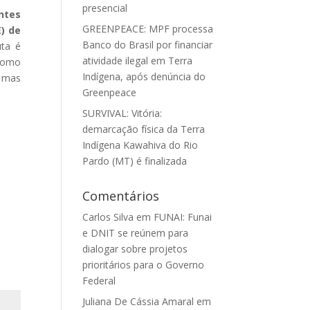
presencial
ntes
GREENPEACE: MPF processa
) de
Banco do Brasil por financiar
uta é
atividade ilegal em Terra
 Como
Indígena, após denúncia do
, mas
Greenpeace
SURVIVAL: Vitória:
demarcação física da Terra
Indígena Kawahiva do Rio
Pardo (MT) é finalizada
Comentários
Carlos Silva
em
FUNAI: Funai
e DNIT se reúnem para
dialogar sobre projetos
prioritários para o Governo
Federal
Juliana De Cássia Amaral
em