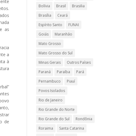
mente
Bolívia
Brasil
Brasilia
itos.
zados
Brasília
Ceará
 nada
Espírito Santo
FUNAI
ue as
Goiás
Maranhão
Mato Grosso
racia
Mato Grosso do Sul
nte a
nta à
Minas Gerais
Outros Países
stura
Paraná
Paraíba
Pará
Pernambuco
Piauí
rbal”
Povos Isolados
antes
Rio de Janeiro
 povo
anto,
Rio Grande do Norte
trar
Rio Grande do Sul
Rondônia
to de
Roraima
Santa Catarina