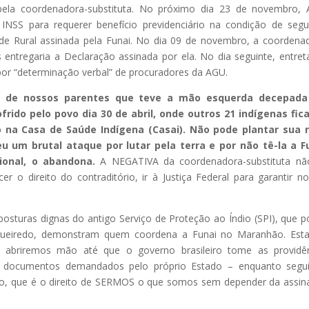
la coordenadora-substituta. No próximo dia 23 de novembro, A
 INSS para requerer benefício previdenciário na condição de seg
ade Rural assinada pela Funai. No dia 09 de novembro, a coordena
 entregaria a Declaração assinada por ela. No dia seguinte, entret
por “determinação verbal” de procuradores da AGU.
m de nossos parentes que teve a mão esquerda decepada
frido pelo povo dia 30 de abril, onde outros 21 indígenas fi
na Casa de Saúde Indígena (Casai). Não pode plantar sua r
u um brutal ataque por lutar pela terra e por não tê-la a Fu
ional, o abandona.
A NEGATIVA da coordenadora-substituta não
o direito do contraditório, ir à Justiça Federal para garantir n
posturas dignas do antigo Serviço de Proteção ao Índio (SPI), que p
 Figueiredo, demonstram quem coordena a Funai no Maranhão. Es
o abriremos mão até que o governo brasileiro tome as providê
aos documentos demandados pelo próprio Estado – enquanto seg
ção, que é o direito de SERMOS o que somos sem depender da assin