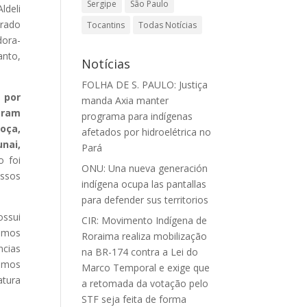
Sergipe
São Paulo
ldeli
urado
Tocantins
Todas Notícias
dora-
anto,
Notícias
FOLHA DE S. PAULO: Justiça
 por
manda Axia manter
caram
programa para indígenas
oça,
afetados por hidroelétrica no
nai,
Pará
 foi
ONU: Una nueva generación
ossos
indígena ocupa las pantallas
para defender sus territorios
ossui
CIR: Movimento Indígena de
tamos
Roraima realiza mobilização
ncias
na BR-174 contra a Lei do
uimos
Marco Temporal e exige que
atura
a retomada da votação pelo
STF seja feita de forma