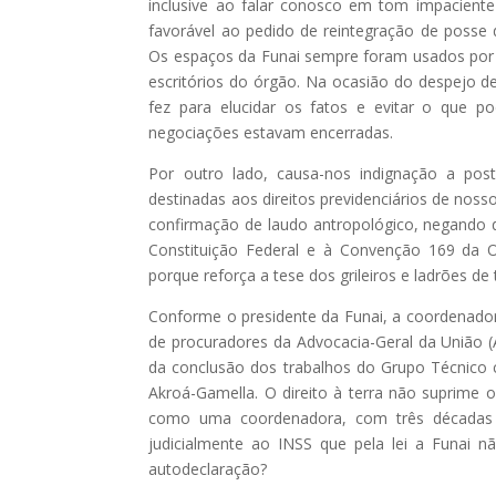
inclusive ao falar conosco em tom impacient
favorável ao pedido de reintegração de posse 
Os espaços da Funai sempre foram usados por
escritórios do órgão. Na ocasião do despejo d
fez para elucidar os fatos e evitar o que po
negociações estavam encerradas.
Por outro lado, causa-nos indignação a pos
destinadas aos direitos previdenciários de noss
confirmação de laudo antropológico, negando d
Constituição Federal e à Convenção 169 da O
porque reforça a tese dos grileiros e ladrões d
Conforme o presidente da Funai, a coordenadora-
de procuradores da Advocacia-Geral da União (
da conclusão dos trabalhos do Grupo Técnico c
Akroá-Gamella. O direito à terra não suprime 
como uma coordenadora, com três décadas 
judicialmente ao INSS que pela lei a Funai 
autodeclaração?