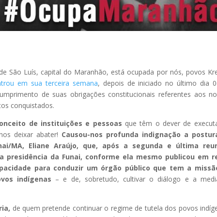
de São Luís, capital do Maranhão, está ocupada por nós, povos Kr
trou em sua terceira semana
, depois de iniciado no último dia 
cumprimento de suas obrigações constitucionais referentes aos n
itos conquistados.
onceito de instituições e pessoas
que têm o dever de executa
 nos deixar abater!
Causou-nos profunda indignação a postur
nai/MA, Eliane Araújo, que, após a segunda e última reun
 a presidência da Funai, conforme ela mesmo publicou em r
apacidade para conduzir um órgão público que tem a missã
ovos indígenas
– e de, sobretudo, cultivar o diálogo e a med
ia,
de quem pretende continuar o regime de tutela dos povos indíg