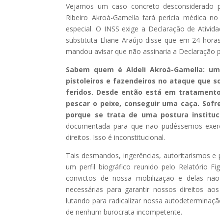
Vejamos um caso concreto desconsiderado pe
Ribeiro Akroá-Gamella fará perícia médica no
especial. O INSS exige a Declaração de Ativid
substituta Eliane Araújo disse que em 24 horas
mandou avisar que não assinaria a Declaração 
Sabem quem é Aldeli Akroá-Gamella: u
pistoleiros e fazendeiros no ataque que so
feridos. Desde então está em tratamento 
pescar o peixe, conseguir uma caça. Sofre
porque se trata de uma postura instituc
documentada para que não pudéssemos exercer 
direitos. Isso é inconstitucional.
Tais desmandos, ingerências, autoritarismos e 
um perfil biográfico reunido pelo Relatório
convictos de nossa mobilização e delas nã
necessárias para garantir nossos direitos 
lutando para radicalizar nossa autodetermina
de nenhum burocrata incompetente.