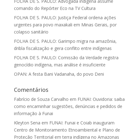
FOLHA DE S. PAULO: Advogada indígena assume
comando do Repórter Eco na TV Cultura
FOLHA DE S. PAULO: Justiça Federal ordena ações
urgentes para povo maxakali em Minas Gerais, por
colapso sanitário
FOLHA DE S. PAULO: Garimpo migra na amazônia,
dribla fiscalização e gera conflito entre indígenas
FOLHA DE S. PAULO: Comissão da Verdade registra
genocídio indígena, mas análise é insuficiente
OPAN: A festa Bani Vadanaha, do povo Deni
Comentários
Fabrício de Souza Carvalho
em
FUNAI: Ouvidoria: saiba
como encaminhar sugestões, denúncias e pedidos de
informação à Funai
Kleyton Sena
em
FUNAI: Funai e Coiab inauguram
Centro de Monitoramento Etnoambiental e Plano de
Proteção Territorial em terra indígena no Amazonas