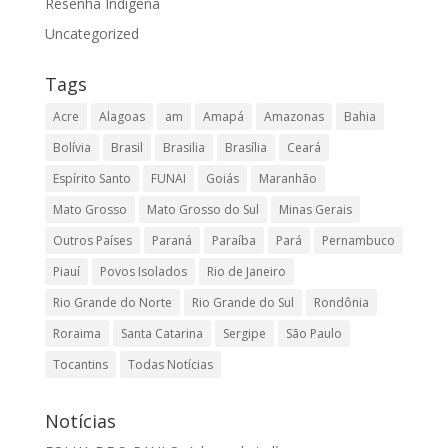
Resenha Indígena
Uncategorized
Tags
Acre
Alagoas
am
Amapá
Amazonas
Bahia
Bolívia
Brasil
Brasilia
Brasília
Ceará
Espírito Santo
FUNAI
Goiás
Maranhão
Mato Grosso
Mato Grosso do Sul
Minas Gerais
Outros Países
Paraná
Paraíba
Pará
Pernambuco
Piauí
Povos Isolados
Rio de Janeiro
Rio Grande do Norte
Rio Grande do Sul
Rondônia
Roraima
Santa Catarina
Sergipe
São Paulo
Tocantins
Todas Notícias
Notícias