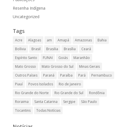
Resenha Indígena
Uncategorized
Tags
Acre
Alagoas
am
Amapá
Amazonas
Bahia
Bolívia
Brasil
Brasilia
Brasília
Ceará
Espírito Santo
FUNAI
Goiás
Maranhão
Mato Grosso
Mato Grosso do Sul
Minas Gerais
Outros Países
Paraná
Paraíba
Pará
Pernambuco
Piauí
Povos Isolados
Rio de Janeiro
Rio Grande do Norte
Rio Grande do Sul
Rondônia
Roraima
Santa Catarina
Sergipe
São Paulo
Tocantins
Todas Notícias
Notícias