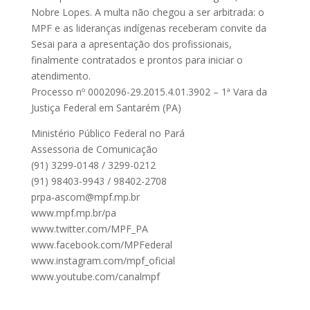
Nobre Lopes. A multa não chegou a ser arbitrada: o
MPF e as lideranças indígenas receberam convite da
Sesai para a apresentação dos profissionais,
finalmente contratados e prontos para iniciar o
atendimento.
Processo nº 0002096-29.2015.4.01.3902 – 1ª Vara da
Justiça Federal em Santarém (PA)
Ministério Público Federal no Pará
Assessoria de Comunicação
(91) 3299-0148 / 3299-0212
(91) 98403-9943 / 98402-2708
prpa-ascom@mpf.mp.br
www.mpf.mp.br/pa
www.twitter.com/MPF_PA
www.facebook.com/MPFederal
www.instagram.com/mpf_oficial
www.youtube.com/canalmpf