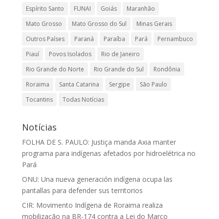
Espírito Santo
FUNAI
Goiás
Maranhão
Mato Grosso
Mato Grosso do Sul
Minas Gerais
Outros Países
Paraná
Paraíba
Pará
Pernambuco
Piauí
Povos Isolados
Rio de Janeiro
Rio Grande do Norte
Rio Grande do Sul
Rondônia
Roraima
Santa Catarina
Sergipe
São Paulo
Tocantins
Todas Notícias
Notícias
FOLHA DE S. PAULO: Justiça manda Axia manter
programa para indígenas afetados por hidroelétrica no
Pará
ONU: Una nueva generación indígena ocupa las
pantallas para defender sus territorios
CIR: Movimento Indígena de Roraima realiza
mobilização na BR-174 contra a Lei do Marco