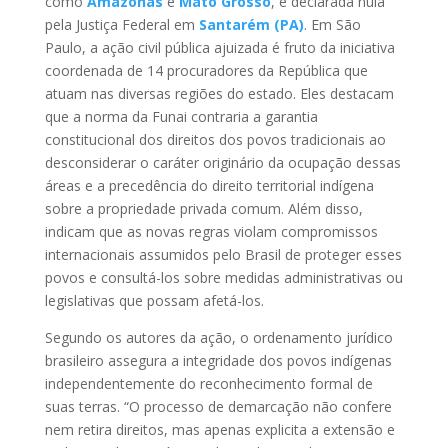
como
Amazonas
e
Mato Grosso
, e declarada nula
pela Justiça Federal em
Santarém (PA)
. Em São
Paulo, a ação civil pública ajuizada é fruto da iniciativa
coordenada de 14 procuradores da República que
atuam nas diversas regiões do estado. Eles destacam
que a norma da Funai contraria a garantia
constitucional dos direitos dos povos tradicionais ao
desconsiderar o caráter originário da ocupação dessas
áreas e a precedência do direito territorial indígena
sobre a propriedade privada comum. Além disso,
indicam que as novas regras violam compromissos
internacionais assumidos pelo Brasil de proteger esses
povos e consultá-los sobre medidas administrativas ou
legislativas que possam afetá-los.
Segundo os autores da ação, o ordenamento jurídico
brasileiro assegura a integridade dos povos indígenas
independentemente do reconhecimento formal de
suas terras. “O processo de demarcação não confere
nem retira direitos, mas apenas explicita a extensão e