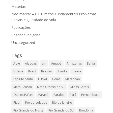
Matérias
Não marcar – GT Direitos Fundamentais Problemas
Sociais e Qualidade de Vida
Publicações
Resenha Indígena
Uncategorized
Tags
Acre
Alagoas
am
Amapá
Amazonas
Bahia
Bolívia
Brasil
Brasilia
Brasília
Ceará
Espírito Santo
FUNAI
Goiás
Maranhão
Mato Grosso
Mato Grosso do Sul
Minas Gerais
Outros Países
Paraná
Paraíba
Pará
Pernambuco
Piauí
Povos Isolados
Rio de Janeiro
Rio Grande do Norte
Rio Grande do Sul
Rondônia