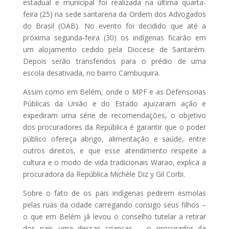
estadual e municipal foi realizada na última quarta-
feira (25) na sede santarena da Ordem dos Advogados
do Brasil (OAB). No evento foi decidido que até a
próxima segunda-feira (30) os indígenas ficarão em
um alojamento cedido pela Diocese de Santarém.
Depois serão transferidos para o prédio de uma
escola desativada, no bairro Cambuquira.
Assim como em Belém, onde o MPF e as Defensorias
Públicas da União e do Estado ajuizaram ação e
expediram uma série de recomendações, o objetivo
dos procuradores da República é garantir que o poder
público ofereça abrigo, alimentação e saúde, entre
outros direitos, e que esse atendimento respeite a
cultura e o modo de vida tradicionais Warao, explica a
procuradora da República Michèle Diz y Gil Corbi.
Sobre o fato de os pais indígenas pedirem esmolas
pelas ruas da cidade carregando consigo seus filhos –
o que em Belém já levou o conselho tutelar a retirar
dos pais uma dessas crianças -, o procurador da