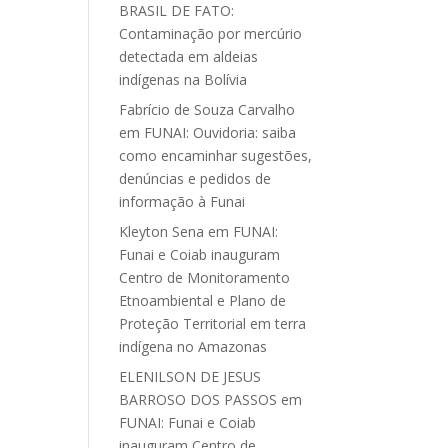
BRASIL DE FATO:
Contaminação por mercúrio
detectada em aldeias
indígenas na Bolívia
Fabrício de Souza Carvalho
em
FUNAI: Ouvidoria: saiba
como encaminhar sugestões,
denúncias e pedidos de
informação à Funai
Kleyton Sena
em
FUNAI:
Funai e Coiab inauguram
Centro de Monitoramento
Etnoambiental e Plano de
Proteção Territorial em terra
indígena no Amazonas
ELENILSON DE JESUS
BARROSO DOS PASSOS
em
FUNAI: Funai e Coiab
inauguram Centro de