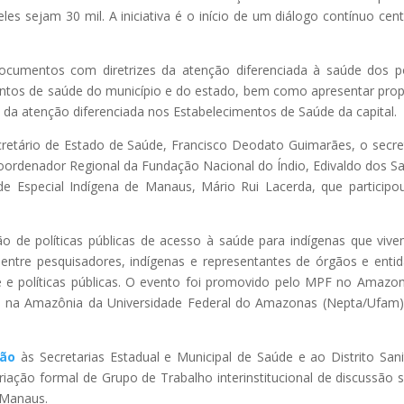
les sejam 30 mil. A iniciativa é o início de um diálogo contínuo cen
ocumentos com diretrizes da atenção diferenciada à saúde dos 
entos de saúde do município e do estado, bem como apresentar pro
a atenção diferenciada nos Estabelecimentos de Saúde da capital.
ecretário de Estado de Saúde, Francisco Deodato Guimarães, o secre
Coordenador Regional da Fundação Nacional do Índio, Edivaldo dos S
úde Especial Indígena de Manaus, Mário Rui Lacerda, que particip
 de políticas públicas de acesso à saúde para indígenas que viv
 entre pesquisadores, indígenas e representantes de órgãos e enti
e e políticas públicas. O evento foi promovido pelo MPF no Amazo
iais na Amazônia da Universidade Federal do Amazonas (Nepta/Ufam
ão
às Secretarias Estadual e Municipal de Saúde e ao Distrito Sani
iação formal de Grupo de Trabalho interinstitucional de discussão 
 Manaus.