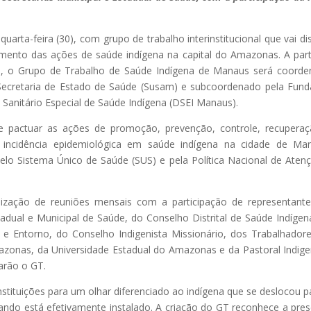
arta-feira (30), com grupo de trabalho interinstitucional que vai dis
cimento das ações de saúde indígena na capital do Amazonas. A part
PF), o Grupo de Trabalho de Saúde Indígena de Manaus será coord
 Secretaria de Estado de Saúde (Susam) e subcoordenado pela Fun
o Sanitário Especial de Saúde Indígena (DSEI Manaus).
r e pactuar as ações de promoção, prevenção, controle, recupera
 incidência epidemiológica em saúde indígena na cidade de Ma
 pelo Sistema Único de Saúde (SUS) e pela Política Nacional de Aten
lização de reuniões mensais com a participação de representant
adual e Municipal de Saúde, do Conselho Distrital de Saúde Indígen
 Entorno, do Conselho Indigenista Missionário, dos Trabalhador
azonas, da Universidade Estadual do Amazonas e da Pastoral Indige
arão o GT.
stituições para um olhar diferenciado ao indígena que se deslocou p
ndo está efetivamente instalado. A criação do GT reconhece a pre