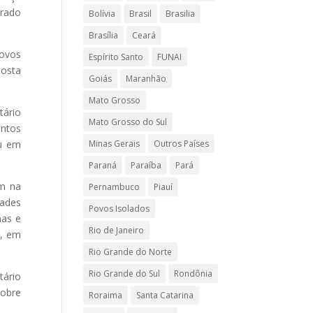
trado
Bolívia
Brasil
Brasilia
Brasília
Ceará
povos
Espírito Santo
FUNAI
posta
Goiás
Maranhão
Mato Grosso
tário
Mato Grosso do Sul
antos
Minas Gerais
Outros Países
ou em
Paraná
Paraíba
Pará
em na
Pernambuco
Piauí
dades
Povos Isolados
nas e
Rio de Janeiro
), em
Rio Grande do Norte
Rio Grande do Sul
Rondônia
tário
sobre
Roraima
Santa Catarina