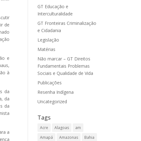
GT Educação e
Interculturalidade
cutir
GT Fronteiras Criminalização
ir de
e Cidadania
enado
dação
Legislação
Matérias
ção e
Não marcar – GT Direitos
naus,
Fundamentais Problemas
ção à
Sociais e Qualidade de Vida
Publicações
es da
Resenha Indígena
a, da
Uncategorized
es da
nista
Tags
Acre
Alagoas
am
ara a
Amapá
Amazonas
Bahia
sença