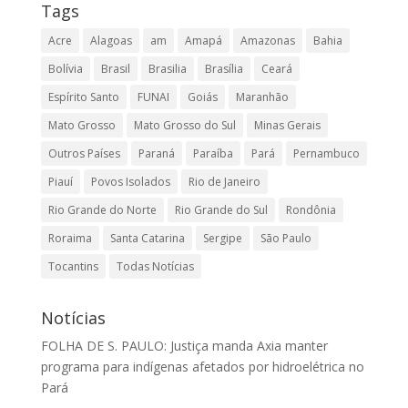
Tags
Acre
Alagoas
am
Amapá
Amazonas
Bahia
Bolívia
Brasil
Brasilia
Brasília
Ceará
Espírito Santo
FUNAI
Goiás
Maranhão
Mato Grosso
Mato Grosso do Sul
Minas Gerais
Outros Países
Paraná
Paraíba
Pará
Pernambuco
Piauí
Povos Isolados
Rio de Janeiro
Rio Grande do Norte
Rio Grande do Sul
Rondônia
Roraima
Santa Catarina
Sergipe
São Paulo
Tocantins
Todas Notícias
Notícias
FOLHA DE S. PAULO: Justiça manda Axia manter
programa para indígenas afetados por hidroelétrica no
Pará