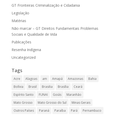
GT Fronteiras Criminalização e Cidadania
Legislação
Matérias
Não marcar – GT Direitos Fundamentais Problemas
Sociais e Qualidade de Vida
Publicações
Resenha Indígena
Uncategorized
Tags
Acre
Alagoas
am
Amapá
Amazonas
Bahia
Bolívia
Brasil
Brasilia
Brasília
Ceará
Espírito Santo
FUNAI
Goiás
Maranhão
Mato Grosso
Mato Grosso do Sul
Minas Gerais
Outros Países
Paraná
Paraíba
Pará
Pernambuco