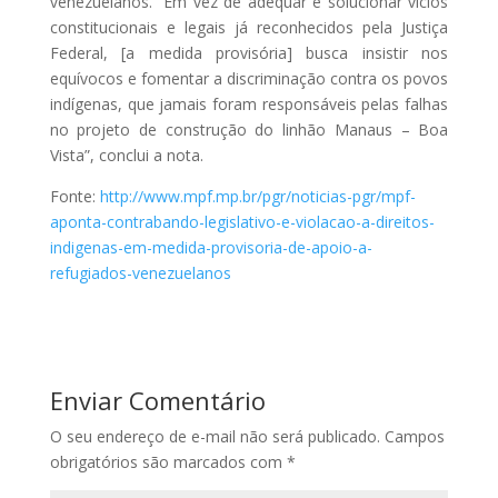
venezuelanos. “Em vez de adequar e solucionar vícios
constitucionais e legais já reconhecidos pela Justiça
Federal, [a medida provisória] busca insistir nos
equívocos e fomentar a discriminação contra os povos
indígenas, que jamais foram responsáveis pelas falhas
no projeto de construção do linhão Manaus – Boa
Vista”, conclui a nota.
Fonte:
http://www.mpf.mp.br/pgr/noticias-pgr/mpf-
aponta-contrabando-legislativo-e-violacao-a-direitos-
indigenas-em-medida-provisoria-de-apoio-a-
refugiados-venezuelanos
Enviar Comentário
O seu endereço de e-mail não será publicado.
Campos
obrigatórios são marcados com
*