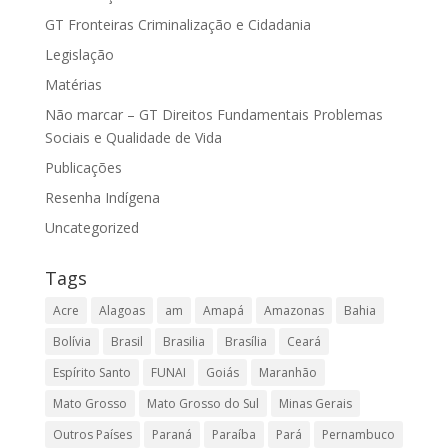
GT Fronteiras Criminalização e Cidadania
Legislação
Matérias
Não marcar – GT Direitos Fundamentais Problemas
Sociais e Qualidade de Vida
Publicações
Resenha Indígena
Uncategorized
Tags
Acre
Alagoas
am
Amapá
Amazonas
Bahia
Bolívia
Brasil
Brasilia
Brasília
Ceará
Espírito Santo
FUNAI
Goiás
Maranhão
Mato Grosso
Mato Grosso do Sul
Minas Gerais
Outros Países
Paraná
Paraíba
Pará
Pernambuco