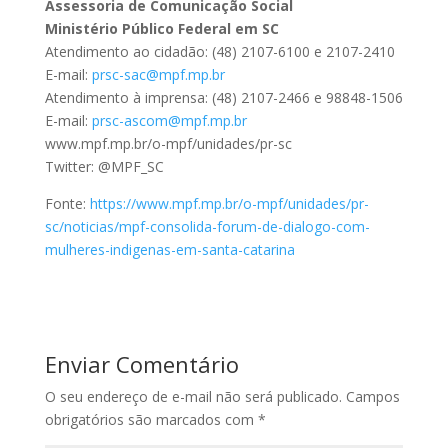
Assessoria de Comunicação Social
Ministério Público Federal em SC
Atendimento ao cidadão: (48) 2107-6100 e 2107-2410
E-mail:
prsc-sac@mpf.mp.br
Atendimento à imprensa: (48) 2107-2466 e 98848-1506
E-mail:
prsc-ascom@mpf.mp.br
www.mpf.mp.br/o-mpf/unidades/pr-sc
Twitter: @MPF_SC
Fonte:
https://www.mpf.mp.br/o-mpf/unidades/pr-
sc/noticias/mpf-consolida-forum-de-dialogo-com-
mulheres-indigenas-em-santa-catarina
Enviar Comentário
O seu endereço de e-mail não será publicado.
Campos
obrigatórios são marcados com
*