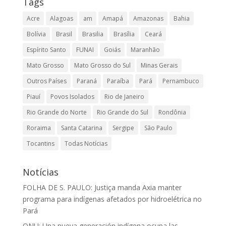
Tags
Acre
Alagoas
am
Amapá
Amazonas
Bahia
Bolívia
Brasil
Brasilia
Brasília
Ceará
Espírito Santo
FUNAI
Goiás
Maranhão
Mato Grosso
Mato Grosso do Sul
Minas Gerais
Outros Países
Paraná
Paraíba
Pará
Pernambuco
Piauí
Povos Isolados
Rio de Janeiro
Rio Grande do Norte
Rio Grande do Sul
Rondônia
Roraima
Santa Catarina
Sergipe
São Paulo
Tocantins
Todas Notícias
Notícias
FOLHA DE S. PAULO: Justiça manda Axia manter
programa para indígenas afetados por hidroelétrica no
Pará
ONU: Una nueva generación indígena ocupa las