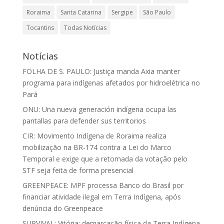
Roraima
Santa Catarina
Sergipe
São Paulo
Tocantins
Todas Notícias
Notícias
FOLHA DE S. PAULO: Justiça manda Axia manter
programa para indígenas afetados por hidroelétrica no
Pará
ONU: Una nueva generación indígena ocupa las
pantallas para defender sus territorios
CIR: Movimento Indígena de Roraima realiza
mobilização na BR-174 contra a Lei do Marco
Temporal e exige que a retomada da votação pelo
STF seja feita de forma presencial
GREENPEACE: MPF processa Banco do Brasil por
financiar atividade ilegal em Terra Indígena, após
denúncia do Greenpeace
SURVIVAL: Vitória: demarcação física da Terra Indígena