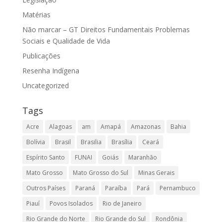
Matérias
Não marcar – GT Direitos Fundamentais Problemas
Sociais e Qualidade de Vida
Publicações
Resenha Indígena
Uncategorized
Tags
Acre
Alagoas
am
Amapá
Amazonas
Bahia
Bolívia
Brasil
Brasilia
Brasília
Ceará
Espírito Santo
FUNAI
Goiás
Maranhão
Mato Grosso
Mato Grosso do Sul
Minas Gerais
Outros Países
Paraná
Paraíba
Pará
Pernambuco
Piauí
Povos Isolados
Rio de Janeiro
Rio Grande do Norte
Rio Grande do Sul
Rondônia