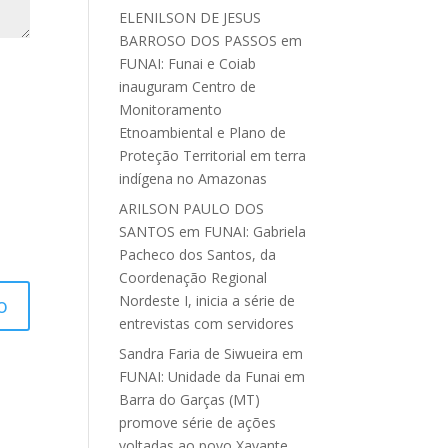
ELENILSON DE JESUS
BARROSO DOS PASSOS
em
FUNAI: Funai e Coiab
inauguram Centro de
Monitoramento
Etnoambiental e Plano de
Proteção Territorial em terra
indígena no Amazonas
ARILSON PAULO DOS
SANTOS
em
FUNAI: Gabriela
Pacheco dos Santos, da
Coordenação Regional
Nordeste I, inicia a série de
entrevistas com servidores
Sandra Faria de Siwueira
em
FUNAI: Unidade da Funai em
Barra do Garças (MT)
promove série de ações
voltadas ao povo Xavante