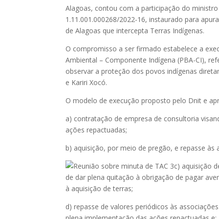
Alagoas, contou com a participação do ministro 
1.11.001.000268/2022-16, instaurado para apur
de Alagoas que intercepta Terras Indígenas.
O compromisso a ser firmado estabelece a exec
Ambiental – Componente Indígena (PBA-CI), ref
observar a proteção dos povos indígenas direta
e Kariri Xocó.
O modelo de execução proposto pelo Dnit e apr
a) contratação de empresa de consultoria visan
ações repactuadas;
b) aquisição, por meio de pregão, e repasse às
c) aquisição 
de dar plena quitação à obrigação de pagar av
à aquisição de terras;
d) repasse de valores periódicos às associaçõe
plena implementação das ações repactuadas e;