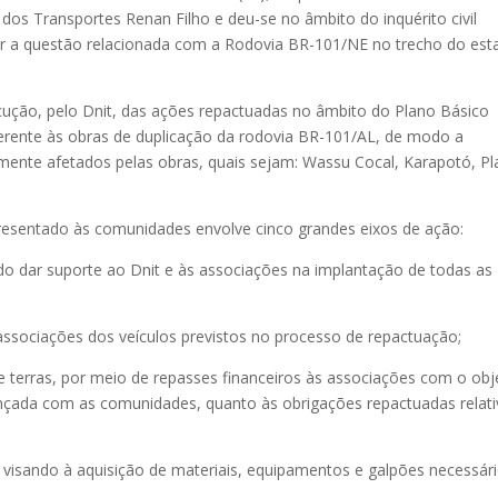
dos Transportes Renan Filho e deu-se no âmbito do inquérito civil
ar a questão relacionada com a Rodovia BR-101/NE no trecho do est
ução, pelo Dnit, das ações repactuadas no âmbito do Plano Básico
erente às obras de duplicação da rodovia BR-101/AL, de modo a
mente afetados pelas obras, quais sejam: Wassu Cocal, Karapotó, Pl
esentado às comunidades envolve cinco grandes eixos de ação:
do dar suporte ao Dnit e às associações na implantação de todas as
 associações dos veículos previstos no processo de repactuação;
de terras, por meio de repasses financeiros às associações com o obj
ençada com as comunidades, quanto às obrigações repactuadas relati
s visando à aquisição de materiais, equipamentos e galpões necessár