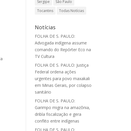
Sergipe
São Paulo
Tocantins
Todas Notícias
Notícias
o
FOLHA DE S. PAULO:
Advogada indígena assume
comando do Repórter Eco na
TV Cultura
ra
FOLHA DE S. PAULO: Justiça
Federal ordena ações
urgentes para povo maxakali
em Minas Gerais, por colapso
sanitário
FOLHA DE S. PAULO:
Garimpo migra na amazônia,
dribla fiscalização e gera
conflito entre indígenas
FOLHA DE S. PAULO: