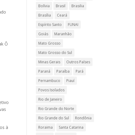
Bolívia
Brasil
Brasilia
ado
Brasília
Ceará
Espírito Santo
FUNAI
Goiás
Maranhão
Mato Grosso
ak Ô
Mato Grosso do Sul
Minas Gerais
Outros Países
Paraná
Paraíba
Pará
Pernambuco
Piauí
Povos Isolados
Rio de Janeiro
etivo
Rio Grande do Norte
vas
Rio Grande do Sul
Rondônia
ios à
Roraima
Santa Catarina