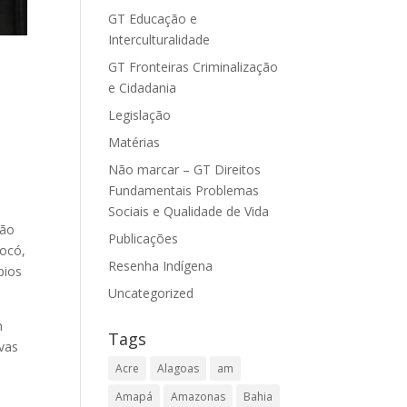
GT Educação e
Interculturalidade
GT Fronteiras Criminalização
e Cidadania
Legislação
Matérias
Não marcar – GT Direitos
Fundamentais Problemas
Sociais e Qualidade de Vida
ção
Publicações
Xocó,
Resenha Indígena
pios
Uncategorized
m
Tags
ivas
Acre
Alagoas
am
Amapá
Amazonas
Bahia