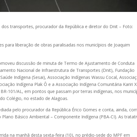
 dos transportes, procurador da República e diretor do Dnit – Foto:
es para liberação de obras paralisadas nos municípios de Joaquim
promoveu discussão de minuta de Termo de Ajustamento de Conduta
amento Nacional de Infraestrutura de Transportes (Dnit), Fundação
de Saúde Indígena (Sesai), Associação Indígenas Wassu Cocal, Associa
ciação Indígena Plak Ô e a Associação Indígena Comunitária Kariri 
l BR-101/AL, em pontos que passam por terras indígenas, nos municí
do Colégio, no estado de Alagoas.
diada pelo procurador da República Érico Gomes e conta, ainda, co
o Plano Básico Ambiental – Componente Indígena (PBA-CI). As tratat
rrida na manhã desta sexta-feira (10), no prédio-sede do MPF em