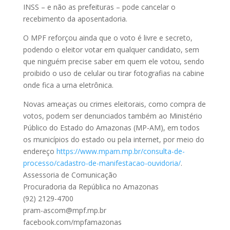
INSS – e não as prefeituras – pode cancelar o
recebimento da aposentadoria.
O MPF reforçou ainda que o voto é livre e secreto,
podendo o eleitor votar em qualquer candidato, sem
que ninguém precise saber em quem ele votou, sendo
proibido o uso de celular ou tirar fotografias na cabine
onde fica a urna eletrônica.
Novas ameaças ou crimes eleitorais, como compra de
votos, podem ser denunciados também ao Ministério
Público do Estado do Amazonas (MP-AM), em todos
os municípios do estado ou pela internet, por meio do
endereço
https://www.mpam.mp.br/consulta-de-
processo/cadastro-de-manifestacao-ouvidoria/
.
Assessoria de Comunicação
Procuradoria da República no Amazonas
(92) 2129-4700
pram-ascom@mpf.mp.br
facebook.com/mpfamazonas