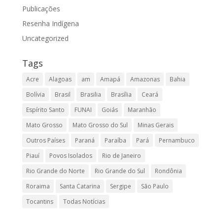
Publicações
Resenha Indígena
Uncategorized
Tags
Acre
Alagoas
am
Amapá
Amazonas
Bahia
Bolívia
Brasil
Brasilia
Brasília
Ceará
Espírito Santo
FUNAI
Goiás
Maranhão
Mato Grosso
Mato Grosso do Sul
Minas Gerais
Outros Países
Paraná
Paraíba
Pará
Pernambuco
Piauí
Povos Isolados
Rio de Janeiro
Rio Grande do Norte
Rio Grande do Sul
Rondônia
Roraima
Santa Catarina
Sergipe
São Paulo
Tocantins
Todas Notícias