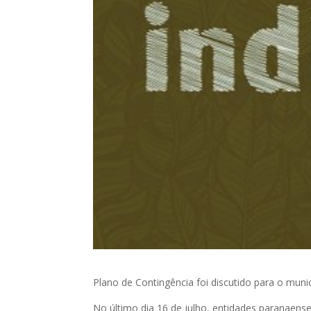
Plano de Contingência foi discutido para o muni
No último dia 16 de julho, entidades paranaense