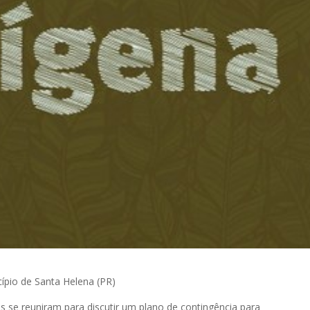
cípio de Santa Helena (PR)
s se reuniram para discutir um plano de contingência para