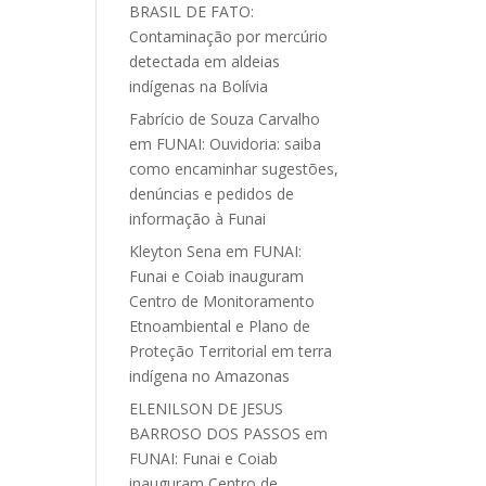
BRASIL DE FATO:
Contaminação por mercúrio
detectada em aldeias
indígenas na Bolívia
Fabrício de Souza Carvalho
em
FUNAI: Ouvidoria: saiba
como encaminhar sugestões,
denúncias e pedidos de
informação à Funai
Kleyton Sena
em
FUNAI:
Funai e Coiab inauguram
Centro de Monitoramento
Etnoambiental e Plano de
Proteção Territorial em terra
indígena no Amazonas
ELENILSON DE JESUS
BARROSO DOS PASSOS
em
FUNAI: Funai e Coiab
inauguram Centro de