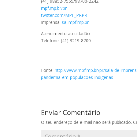
(41) 98852-7555/98700-2242
mpf.mp.br/pr
twitter.com/MPF_PRPR
Imprensa:
saj.mpf.mp.br
Atendimento ao cidadão
Telefone: (41) 3219-8700
Fonte:
http://www.mpf.mp.br/pr/sala-de-imprensa
pandemia-em-populacoes-indigenas
Enviar Comentário
O seu endereço de e-mail não será publicado.
C