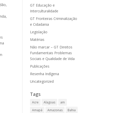
adão,
GT Educação e
Interculturalidade
nda,
GT Fronteiras Criminalização
e Cidadania
Legislação
es
Matérias
 na
Não marcar – GT Direitos
Fundamentais Problemas
om
Sociais e Qualidade de Vida
Publicações
Resenha Indígena
Uncategorized
Tags
Acre
Alagoas
am
Amapá
Amazonas
Bahia