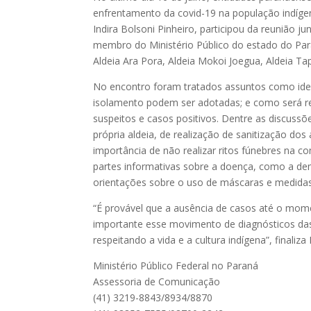
enfrentamento da covid-19 na população indígen
Indira Bolsoni Pinheiro, participou da reunião 
membro do Ministério Público do estado do Pa
Aldeia Ara Pora, Aldeia Mokoi Joegua, Aldeia Ta
No encontro foram tratados assuntos como iden
isolamento podem ser adotadas; e como será r
suspeitos e casos positivos. Dentre as discussõ
própria aldeia, de realização de sanitização do
importância de não realizar ritos fúnebres na 
partes informativas sobre a doença, como a de
orientações sobre o uso de máscaras e medidas
“É provável que a ausência de casos até o mome
importante esse movimento de diagnósticos das
respeitando a vida e a cultura indígena”, finaliza 
Ministério Público Federal no Paraná
Assessoria de Comunicação
(41) 3219-8843/8934/8870