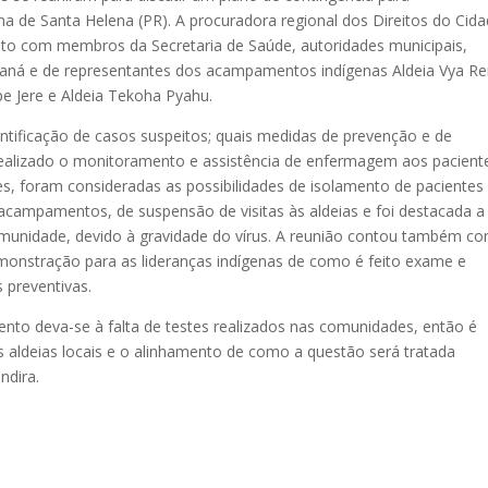
a de Santa Helena (PR). A procuradora regional dos Direitos do Cid
junto com membros da Secretaria de Saúde, autoridades municipais,
raná e de representantes dos acampamentos indígenas Aldeia Vya Re
pe Jere e Aldeia Tekoha Pyahu.
tificação de casos suspeitos; quais medidas de prevenção e de
ealizado o monitoramento e assistência de enfermagem aos pacient
es, foram consideradas as possibilidades de isolamento de pacientes
s acampamentos, de suspensão de visitas às aldeias e foi destacada a
comunidade, devido à gravidade do vírus. A reunião contou também c
monstração para as lideranças indígenas de como é feito exame e
 preventivas.
nto deva-se à falta de testes realizados nas comunidades, então é
 aldeias locais e o alinhamento de como a questão será tratada
Indira.