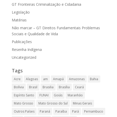
GT Fronteiras Criminalização e Cidadania
Legislação
Matérias
Não marcar – GT Direitos Fundamentais Problemas
Sociais e Qualidade de Vida
Publicações
Resenha Indígena
Uncategorized
Tags
Acre
Alagoas
am
Amapá
Amazonas
Bahia
Bolívia
Brasil
Brasilia
Brasília
Ceará
Espírito Santo
FUNAI
Goiás
Maranhão
Mato Grosso
Mato Grosso do Sul
Minas Gerais
Outros Países
Paraná
Paraíba
Pará
Pernambuco