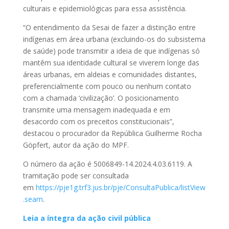
culturais e epidemiológicas para essa assistência.
“O entendimento da Sesai de fazer a distinção entre
indígenas em área urbana (excluindo-os do subsistema
de saúde) pode transmitir a ideia de que indígenas só
mantêm sua identidade cultural se viverem longe das
áreas urbanas, em aldeias e comunidades distantes,
preferencialmente com pouco ou nenhum contato
com a chamada ‘civilização’. O posicionamento
transmite uma mensagem inadequada e em
desacordo com os preceitos constitucionais”,
destacou o procurador da República Guilherme Rocha
Göpfert, autor da ação do MPF.
O número da ação é 5006849-14.2024.4.03.6119. A
tramitação pode ser consultada
em
https://pje1g.trf3.jus.br/pje/ConsultaPublica/listView
.seam
.
Leia a íntegra da ação civil pública