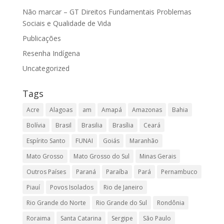
Não marcar – GT Direitos Fundamentais Problemas
Sociais e Qualidade de Vida
Publicações
Resenha Indígena
Uncategorized
Tags
Acre
Alagoas
am
Amapá
Amazonas
Bahia
Bolívia
Brasil
Brasilia
Brasília
Ceará
Espírito Santo
FUNAI
Goiás
Maranhão
Mato Grosso
Mato Grosso do Sul
Minas Gerais
Outros Países
Paraná
Paraíba
Pará
Pernambuco
Piauí
Povos Isolados
Rio de Janeiro
Rio Grande do Norte
Rio Grande do Sul
Rondônia
Roraima
Santa Catarina
Sergipe
São Paulo