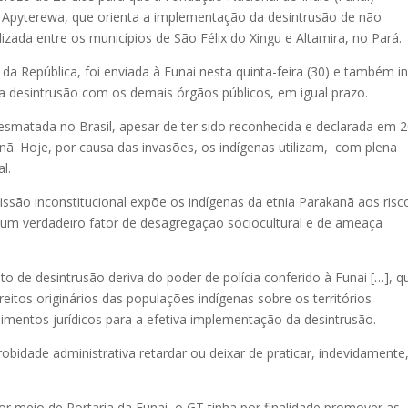
 Apyterewa, que orienta a implementação da desintrusão de não
lizada entre os municípios de São Félix do Xingu e Altamira, no Pará.
a República, foi enviada à Funai nesta quinta-feira (30) e também in
a desintrusão com os demais órgãos públicos, em igual prazo.
esmatada no Brasil, apesar de ter sido reconhecida e declarada em 
nã. Hoje, por causa das invasões, os indígenas utilizam, com plena
l.
ão inconstitucional expõe os indígenas da etnia Parakanã aos risc
o um verdadeiro fator de desagregação sociocultural e de ameaça
 de desintrusão deriva do poder de polícia conferido à Funai […], q
eitos originários das populações indígenas sobre os territórios
mentos jurídicos para a efetiva implementação da desintrusão.
obidade administrativa retardar ou deixar de praticar, indevidamente
r meio de Portaria da Funai, o GT tinha por finalidade promover as