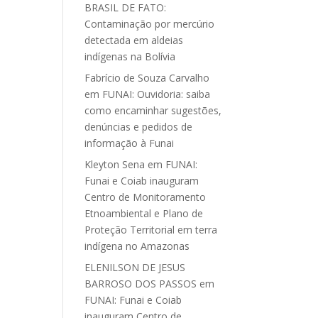
BRASIL DE FATO:
Contaminação por mercúrio
detectada em aldeias
indígenas na Bolívia
Fabrício de Souza Carvalho
em
FUNAI: Ouvidoria: saiba
como encaminhar sugestões,
denúncias e pedidos de
informação à Funai
Kleyton Sena
em
FUNAI:
Funai e Coiab inauguram
Centro de Monitoramento
Etnoambiental e Plano de
Proteção Territorial em terra
indígena no Amazonas
ELENILSON DE JESUS
BARROSO DOS PASSOS
em
FUNAI: Funai e Coiab
inauguram Centro de