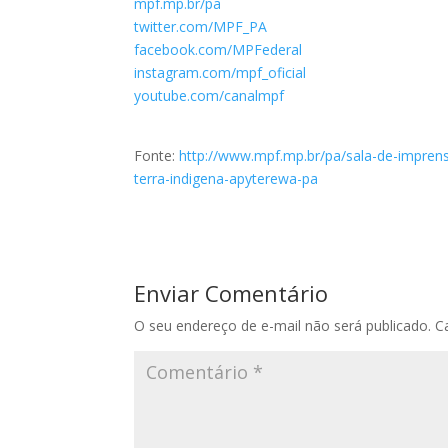
mpf.mp.br/pa
twitter.com/MPF_PA
facebook.com/MPFederal
instagram.com/mpf_oficial
youtube.com/canalmpf
Fonte:
http://www.mpf.mp.br/pa/sala-de-impren
terra-indigena-apyterewa-pa
Enviar Comentário
O seu endereço de e-mail não será publicado.
C