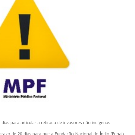
dias para articular a retirada de invasores não indígenas
prazo de 20 dias para que a Fundação Nacional do Índio (Funai)