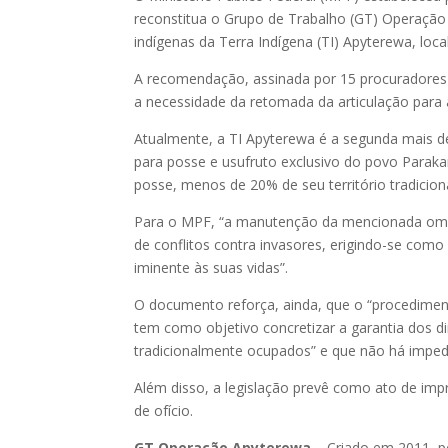
reconstitua o Grupo de Trabalho (GT) Operação
indígenas da Terra Indígena (TI) Apyterewa, loca
A recomendação, assinada por 15 procuradores d
a necessidade da retomada da articulação para 
Atualmente, a TI Apyterewa é a segunda mais d
para posse e usufruto exclusivo do povo Paraka
posse, menos de 20% de seu território tradiciona
Para o MPF, “a manutenção da mencionada omiss
de conflitos contra invasores, erigindo-se com
iminente às suas vidas”.
O documento reforça, ainda, que o “procedimento
tem como objetivo concretizar a garantia dos dir
tradicionalmente ocupados” e que não há impedi
Além disso, a legislação prevê como ato de impr
de ofício.
GT Operação Apyterewa
– Criado em 2011, po