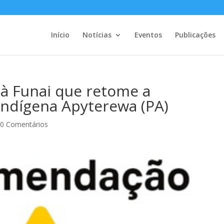
Início
Notícias
Eventos
Publicações
à Funai que retome a
Indígena Apyterewa (PA)
|
0 Comentários