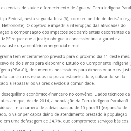
s essenciais de saúde e fornecimento de água na Terra Indígena Par
stiça Federal, nesta segunda-feira (6), com um pedido de decisão urg
 Eletronorte). O objetivo é impedir a interrupção das atividades do
zação e compensação dos impactos socioambientais decorrentes da
O MPF requer que a Justiça obrigue a concessionária a garantir a
reajuste orçamentário emergencial e real.
grama tem encerramento previsto para o próximo dia 11 deste mês.
usivo de dois anos para elaborar o Estudo do Componente Indígena (
gena (PBA-CI), documentos necessários para dimensionar o reajust
não concluiu os estudos no prazo estabelecido e, utilizando-se da
usado a repassar os valores devidos à comunidade.
desequilíbrio econômico-financeiro no convênio. Dados técnicos da
 atestam que, desde 2014, a população da Terra Indígena Parakanã
ivíduos – e o número de aldeias passou de 15 para 31 (expansão de
, o valor per capita diário de atendimento prestado à população
ndo em uma defasagem de 34,7%, que compromete serviços básicos.