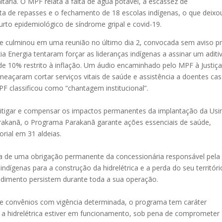
anitária. O MPF relata a falta de água potável, a escassez de
lta de repasses e o fechamento de 18 escolas indígenas, o que deixo
urto epidemiológico de síndrome gripal e covid-19.
e culminou em uma reunião no último dia 2, convocada sem aviso pr
a Energia tentaram forçar as lideranças indígenas a assinar um aditi
de 10% restrito à inflação. Um áudio encaminhado pelo MPF à Justiç
açaram cortar serviços vitais de saúde e assistência a doentes cas
 classificou como “chantagem institucional”.
tigar e compensar os impactos permanentes da implantação da Usi
arakanã, o Programa Parakanã garante ações essenciais de saúde,
orial em 31 aldeias.
ata de uma obrigação permanente da concessionária responsável pela
dígenas para a construção da hidrelétrica e a perda do seu territóri
dimento persistem durante toda a sua operação.
e convênios com vigência determinada, o programa tem caráter
 a hidrelétrica estiver em funcionamento, sob pena de comprometer