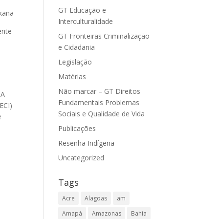
GT Educação e
akanã
Interculturalidade
ente
GT Fronteiras Criminalização
e Cidadania
Legislação
Matérias
Não marcar – GT Direitos
 A
Fundamentais Problemas
ECI)
Sociais e Qualidade de Vida
e
Publicações
Resenha Indígena
Uncategorized
Tags
Acre
Alagoas
am
Amapá
Amazonas
Bahia