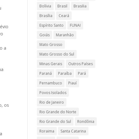
Bolívia
Brasil
Brasilia
u
Brasília
Ceará
Espírito Santo
FUNAI
évio
vo
Goiás
Maranhão
a
Mato Grosso
o a
Mato Grosso do Sul
Minas Gerais
Outros Países
na
Paraná
Paraíba
Pará
Pernambuco
Piauí
Povos Isolados
Rio de Janeiro
o, os
Rio Grande do Norte
Rio Grande do Sul
Rondônia
Roraima
Santa Catarina
 a