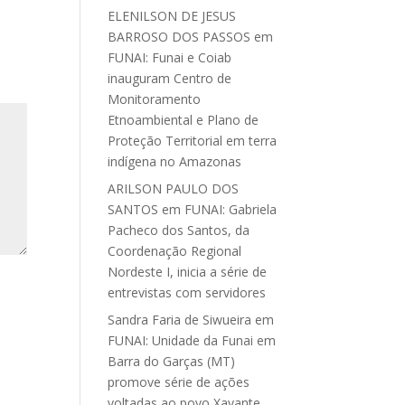
ELENILSON DE JESUS
BARROSO DOS PASSOS
em
FUNAI: Funai e Coiab
inauguram Centro de
Monitoramento
Etnoambiental e Plano de
Proteção Territorial em terra
indígena no Amazonas
ARILSON PAULO DOS
SANTOS
em
FUNAI: Gabriela
Pacheco dos Santos, da
Coordenação Regional
Nordeste I, inicia a série de
entrevistas com servidores
Sandra Faria de Siwueira
em
FUNAI: Unidade da Funai em
Barra do Garças (MT)
promove série de ações
voltadas ao povo Xavante