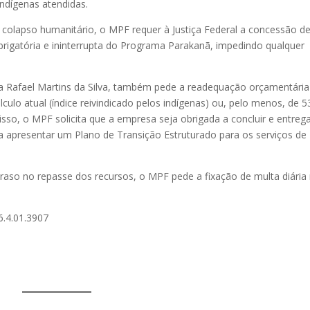
 indígenas atendidas.
 colapso humanitário, o MPF requer à Justiça Federal a concessão d
rigatória e ininterrupta do Programa Parakanã, impedindo qualquer
ca Rafael Martins da Silva, também pede a readequação orçamentária
ulo atual (índice reivindicado pelos indígenas) ou, pelo menos, de 
isso, o MPF solicita que a empresa seja obrigada a concluir e entreg
a apresentar um Plano de Transição Estruturado para os serviços de
so no repasse dos recursos, o MPF pede a fixação de multa diária
6.4.01.3907