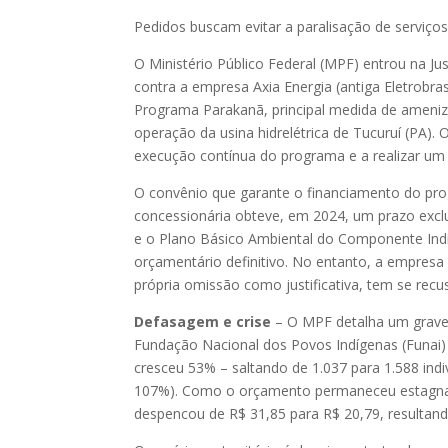
Pedidos buscam evitar a paralisação de serviço
O Ministério Público Federal (MPF) entrou na Ju
contra a empresa Axia Energia (antiga Eletrobras
Programa Parakanã, principal medida de ameni
operação da usina hidrelétrica de Tucuruí (PA). 
execução contínua do programa e a realizar um 
O convênio que garante o financiamento do pro
concessionária obteve, em 2024, um prazo excl
e o Plano Básico Ambiental do Componente Indí
orçamentário definitivo. No entanto, a empresa 
própria omissão como justificativa, tem se rec
Defasagem e crise
– O MPF detalha um grave 
Fundação Nacional dos Povos Indígenas (Funai)
cresceu 53% – saltando de 1.037 para 1.588 ind
107%). Como o orçamento permaneceu estagnado
despencou de R$ 31,85 para R$ 20,79, resulta