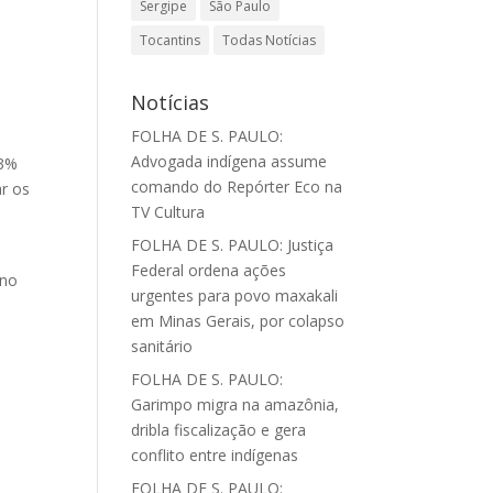
Sergipe
São Paulo
Tocantins
Todas Notícias
e
Notícias
FOLHA DE S. PAULO:
Advogada indígena assume
53%
comando do Repórter Eco na
ar os
TV Cultura
FOLHA DE S. PAULO: Justiça
Federal ordena ações
 no
urgentes para povo maxakali
em Minas Gerais, por colapso
sanitário
FOLHA DE S. PAULO:
Garimpo migra na amazônia,
dribla fiscalização e gera
conflito entre indígenas
FOLHA DE S. PAULO: