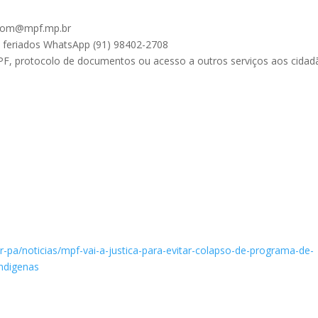
ascom@mpf.mp.br
e feriados WhatsApp (91) 98402-2708
PF, protocolo de documentos ou acesso a outros serviços aos cidad
-pa/noticias/mpf-vai-a-justica-para-evitar-colapso-de-programa-de-
indigenas