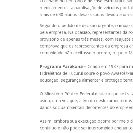
O cenário no território é de crise estrutural e s
medicamentos, a paralisação de veículos por fa
mais de 630 alunos desassistidos devido a um s
Segundo o pedido de decisão urgente, o impass
pela empresa. Na ocasião, representantes da Axi
provisório de apenas três meses, com reajuste 
comprova que os representantes da empresa ame
comunidade não aceitasse o acordo, o que o MPF
Programa Parakanã –
Criado em 1987 para mi
Hidrelétrica de Tucuruí sobre o povo Awaeté/P
educação, segurança alimentar e proteção territ
O Ministério Público Federal destaca que se tr
usina, uma vez que, além do deslocamento dos in
danos socioambientais decorrentes do empreen
Assim, embora sua execução ocorra por meio d
contínuo e não pode ser interrompido enquanto