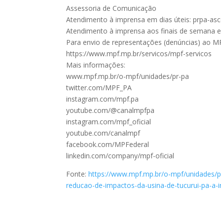
Assessoria de Comunicação
Atendimento à imprensa em dias úteis: prpa-
Atendimento à imprensa aos finais de semana 
Para envio de representações (denúncias) ao M
https://www.mpf.mp.br/servicos/mpf-servicos
Mais informações:
www.mpf.mp.br/o-mpf/unidades/pr-pa
twitter.com/MPF_PA
instagram.com/mpf.pa
youtube.com/@canalmpfpa
instagram.com/mpf_oficial
youtube.com/canalmpf
facebook.com/MPFederal
linkedin.com/company/mpf-oficial
Fonte:
https://www.mpf.mp.br/o-mpf/unidades/pr
reducao-de-impactos-da-usina-de-tucurui-pa-a-