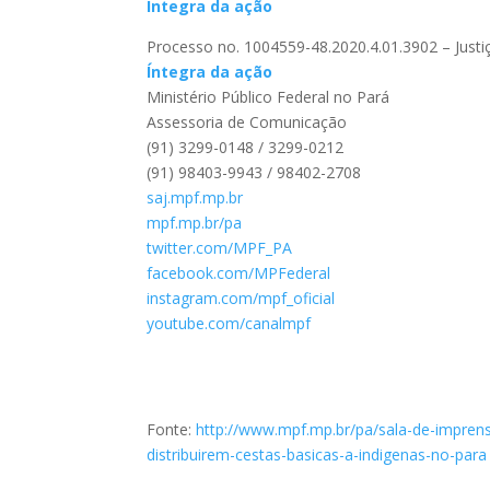
Íntegra da ação
Processo no. 1004559-48.2020.4.01.3902 – Just
Íntegra da ação
Ministério Público Federal no Pará
Assessoria de Comunicação
(91) 3299-0148 / 3299-0212
(91) 98403-9943 / 98402-2708
saj.mpf.mp.br
mpf.mp.br/pa
twitter.com/MPF_PA
facebook.com/MPFederal
instagram.com/mpf_oficial
youtube.com/canalmpf
Fonte:
http://www.mpf.mp.br/pa/sala-de-imprensa
distribuirem-cestas-basicas-a-indigenas-no-para