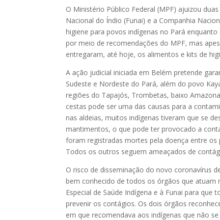
O Ministério Público Federal (MPF) ajuizou dua
Nacional do Índio (Funai) e a Companhia Nacion
higiene para povos indígenas no Pará enquanto 
por meio de recomendações do MPF, mas apesar
entregaram, até hoje, os alimentos e kits de hi
A ação judicial iniciada em Belém pretende gara
Sudeste e Nordeste do Pará, além do povo Kay
regiões do Tapajós, Trombetas, baixo Amazona
cestas pode ser uma das causas para a contam
nas aldeias, muitos indígenas tiveram que se des
mantimentos, o que pode ter provocado a conta
foram registradas mortes pela doença entre os p
Todos os outros seguem ameaçados de contágio,
O risco de disseminação do novo coronavírus de
bem conhecido de todos os órgãos que atuam na
Especial de Saúde Indígena e à Funai para que
prevenir os contágios. Os dois órgãos reconhec
em que recomendava aos indígenas que não se 