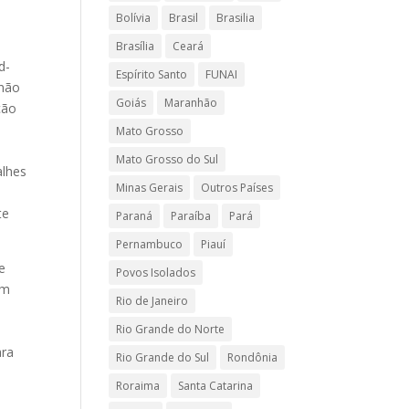
Bolívia
Brasil
Brasilia
Brasília
Ceará
d-
Espírito Santo
FUNAI
 não
Goiás
Maranhão
ção
Mato Grosso
Mato Grosso do Sul
alhes
Minas Gerais
Outros Países
te
Paraná
Paraíba
Pará
Pernambuco
Piauí
e
Povos Isolados
Em
Rio de Janeiro
Rio Grande do Norte
ara
Rio Grande do Sul
Rondônia
Roraima
Santa Catarina