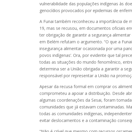
vulnerabilidade das populações indígenas às doe
genocídios provocados por epidemias de enferm
A Funai também reconheceu a importância de man
19, mas se recusou, em documentos oficiais en
ter obrigação de garantir a segurança alimenta
em Belém refutam o argumento. “O que a Funai 
insegurança alimentar ocasionada por uma pandem
povos indígenas’. Ora, por evidente que tal prece
todas as situações do mundo fenomênico, entret
determina ser a União obrigada a garantir a seg
responsável por representar a União na promoção
Apesar da recusa formal em comprar os aliment
comprometeu a apoiar a distribuição. Desde abr
algumas coordenações da Sesai, foram tomadas 
comunidades que já estavam contaminadas. Mas
todas as comunidades indígenas, independentem
evitar deslocamentos e a contaminação conseq
“Não é crível que mesmo com recursos orçamentá