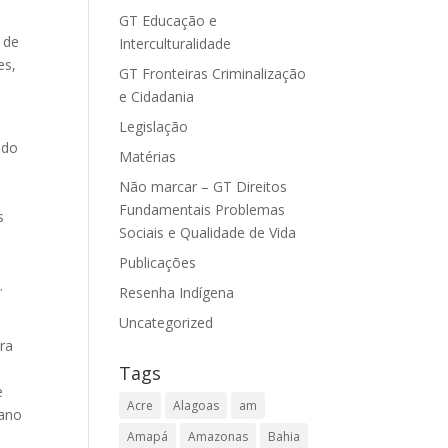
o
GT Educação e
 de
Interculturalidade
es,
GT Fronteiras Criminalização
e Cidadania
Legislação
 do
Matérias
Não marcar – GT Direitos
Fundamentais Problemas
s
Sociais e Qualidade de Vida
Publicações
.
Resenha Indígena
Uncategorized
era
Tags
e
Acre
Alagoas
am
lano
Amapá
Amazonas
Bahia