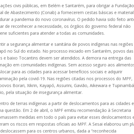
s ações civis públicas, em Belém e Santarém, para obrigar a Fundaçã
al de Abastecimento (Conab) a fornecerem cestas básicas e material
durar a pandemia do novo coronavírus. O pedido havia sido feito ant
 de reconhecer a necessidade, os órgãos do governo federal não
giene suficientes para atender a todas as comunidades.
ntir a segurança alimentar e sanitária de povos indígenas nas regiões
apó no Sul do estado. No processo iniciado em Santarém, povos das
s e baixo Tocantins devem ser atendidos. A demora na entrega das
inação em comunidades indígenas. Sem acesso seguro aos alimento
locar para as cidades para acessar benefícios sociais e adquirir
minação pela covid-19. Nas regiões citadas nos processos do MPF,
ovos Borari, Xikrin, Kayapó, Assurini, Gavião, Aikewara e Tupinambá
 pela situação de insegurança alimentar.
ntro de terras indígenas a partir de deslocamentos para as cidades 
 questão. Em 2 de abril, o MPF emitiu recomendação à Secretaria
 tomassem medidas em todo o país para evitar esses deslocamentos 
eram os riscos em respostas oficiais ao MPF. A Sesai elaborou um p
deslocassem para os centros urbanos, dada a “reconhecida