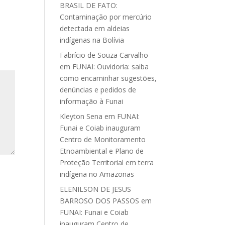
BRASIL DE FATO:
Contaminação por mercúrio
detectada em aldeias
indígenas na Bolívia
Fabrício de Souza Carvalho
em
FUNAI: Ouvidoria: saiba
como encaminhar sugestões,
denúncias e pedidos de
informação à Funai
Kleyton Sena
em
FUNAI:
Funai e Coiab inauguram
Centro de Monitoramento
Etnoambiental e Plano de
Proteção Territorial em terra
indígena no Amazonas
ELENILSON DE JESUS
BARROSO DOS PASSOS
em
FUNAI: Funai e Coiab
inauguram Centro de