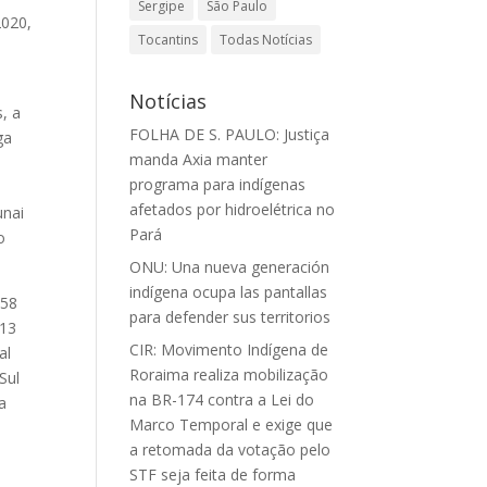
Sergipe
São Paulo
2020,
Tocantins
Todas Notícias
Notícias
, a
FOLHA DE S. PAULO: Justiça
ga
manda Axia manter
programa para indígenas
afetados por hidroelétrica no
unai
Pará
o
ONU: Una nueva generación
indígena ocupa las pantallas
758
para defender sus territorios
 13
CIR: Movimento Indígena de
al
Roraima realiza mobilização
Sul
na BR-174 contra a Lei do
a
Marco Temporal e exige que
a retomada da votação pelo
STF seja feita de forma