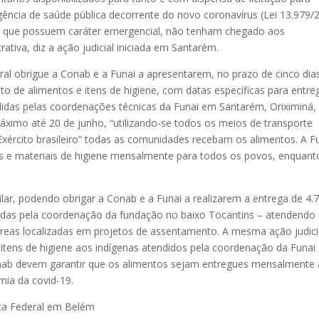
ência de saúde pública decorrente do novo coronavírus (Lei 13.979/
iene, que possuem caráter emergencial, não tenham chegado aos
trativa, diz a ação judicial iniciada em Santarém.
al obrigue a Conab e a Funai a apresentarem, no prazo de cinco dias
o de alimentos e itens de higiene, com datas específicas para entre
ndidas pelas coordenações técnicas da Funai em Santarém, Oriximiná,
ximo até 20 de junho, “utilizando-se todos os meios de transporte
o Exército brasileiro” todas as comunidades recebam os alimentos. A F
s e materiais de higiene mensalmente para todos os povos, enquant
ilar, podendo obrigar a Conab e a Funai a realizarem a entrega de 4.
endidas pela coordenação da fundação no baixo Tocantins – atendendo
 áreas localizadas em projetos de assentamento. A mesma ação judici
 itens de higiene aos indígenas atendidos pela coordenação da Funai 
onab devem garantir que os alimentos sejam entregues mensalmente 
ia da covid-19.
iça Federal em Belém