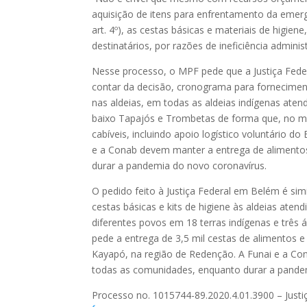
aquisição de itens para enfrentamento da emerg
art. 4º), as cestas básicas e materiais de hig
destinatários, por razões de ineficiência adminis
Nesse processo, o MPF pede que a Justiça Feder
contar da decisão, cronograma para forneciment
nas aldeias, em todas as aldeias indígenas ate
baixo Tapajós e Trombetas de forma que, no má
cabíveis, incluindo apoio logístico voluntário d
e a Conab devem manter a entrega de alimento
durar a pandemia do novo coronavírus.
O pedido feito à Justiça Federal em Belém é sim
cestas básicas e kits de higiene às aldeias at
diferentes povos em 18 terras indígenas e três
pede a entrega de 3,5 mil cestas de alimentos e
Kayapó, na região de Redenção. A Funai e a C
todas as comunidades, enquanto durar a pandem
Processo no. 1015744-89.2020.4.01.3900 – Just