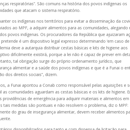
nças respiratórias”. São comuns na história dos povos indígenas os
idades que atacam o sistema respiratório.
ter os indígenas nos territórios para evitar a disseminação da covi
viados ao MPF, a adquirir alimentos para as comunidades, alegando
r dos povos indígenas. Os procuradores da República que ajuizaram a
pretende é um dispositivo legal expresso determinando ‘em caso de
ia deve a autarquia distribuir cestas básicas e kits de higiene aos
ptivo dificilmente existirá, porque a lei não é capaz de prever em det
anto, tal obrigação surge do próprio ordenamento jurídico, que
urança alimentar e a saúde dos povos indígenas e que é a Funai o en
 dos direitos sociais”, dizem.
os, a Funai apontou a Conab como responsável pelas aquisições e s
il as comunidades aguardam as cestas básicas e os kits de higiene. 
providências de emergência para adquirir materiais e alimentos em
 tais medidas são pontuais e não resolvem o problema, diz o MPF:
ente do grau de insegurança alimentar, devem receber alimentos p
uente.
rios disponibilizados para tanto e com dispensa de licitação para