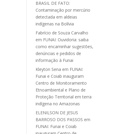
BRASIL DE FATO:
Contaminação por mercúrio
detectada em aldeias
indígenas na Bolívia
Fabrício de Souza Carvalho
em
FUNAI: Ouvidoria: saiba
como encaminhar sugestões,
denúncias e pedidos de
informação à Funai
Kleyton Sena
em
FUNAI:
Funai e Coiab inauguram
Centro de Monitoramento
Etnoambiental e Plano de
Proteção Territorial em terra
indígena no Amazonas
ELENILSON DE JESUS
BARROSO DOS PASSOS
em
FUNAI: Funai e Coiab
inauguram Centro de