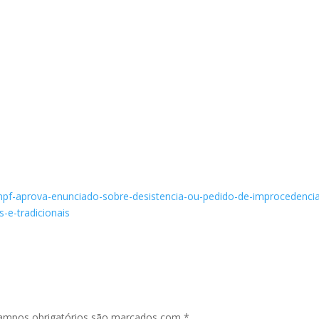
/mpf-aprova-enunciado-sobre-desistencia-ou-pedido-de-improcedenci
-e-tradicionais
ampos obrigatórios são marcados com
*