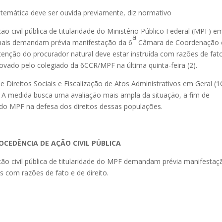
emática deve ser ouvida previamente, diz normativo
o civil pública de titularidade do Ministério Público Federal (MPF) e
a
onais demandam prévia manifestação da 6
Câmara de Coordenação 
tenção do procurador natural deve estar instruída com razões de fat
rovado pelo colegiado da 6CCR/MPF na última quinta-feira (2).
e Direitos Sociais e Fiscalização de Atos Administrativos em Geral (
A medida busca uma avaliação mais ampla da situação, a fim de
o do MPF na defesa dos direitos dessas populações.
ROCEDÊNCIA DE AÇÃO CIVIL PÚBLICA
ção civil pública de titularidade do MPF demandam prévia manifestaç
 com razões de fato e de direito.