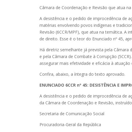
Câmara de Coordenação e Revisão que atua na t
A desistência e o pedido de improcedência de açã
matérias envolvendo povos indígenas e tradici
Revisão (6CCR/MPF), que atua na temática. A in
de direito. Esse é o teor do Enunciado nº 45, ap
Há diretriz semelhante já prevista pela Câmara d
e pela Câmara de Combate à Corrupção (5CCR). 
assegurar mais efetividade e eficácia à atuaçã
Confira, abaixo, a íntegra do texto aprovado.
ENUNCIADO 6CCR nº 45: DESISTÊNCIA E IMP
A desistência e o pedido de improcedência de a
da Câmara de Coordenação e Revisão, instruídos
Secretaria de Comunicação Social
Procuradoria-Geral da República