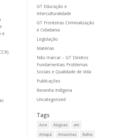
GT Educação e
Interculturalidade
m
GT Fronteiras Criminalização
e
e Cidadania
o e
Legislação
Matérias
1CCR)
Não marcar – GT Direitos
Fundamentais Problemas
Sociais e Qualidade de Vida
Publicações
Resenha Indígena
Uncategorized
ão
Tags
Acre
Alagoas
am
Amapá
Amazonas
Bahia