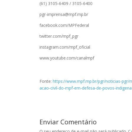
(61) 3105-6409 / 3105-6400
pgr-imprensa@mpf.mp.br
facebook.com/MPFederal
twitter.com/mpf_pgr
instagram.com/mpf_oficial
www.youtube.com/canalmpf
Fonte:
https://www.mpf.mp.br/pgr/noticias-pgr
acao-civil-do-mpf-em-defesa-de-povos-indigenas
Enviar Comentário
O seu endereço de e-mail não será publicado.
C