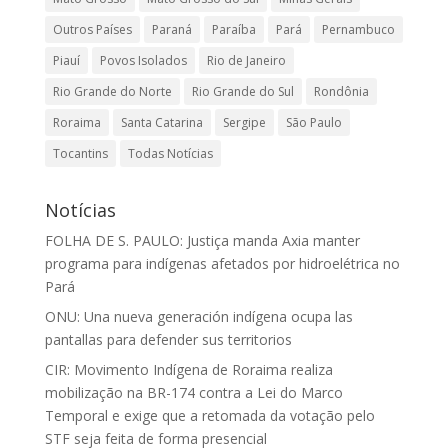
Outros Países
Paraná
Paraíba
Pará
Pernambuco
Piauí
Povos Isolados
Rio de Janeiro
Rio Grande do Norte
Rio Grande do Sul
Rondônia
Roraima
Santa Catarina
Sergipe
São Paulo
Tocantins
Todas Notícias
Notícias
FOLHA DE S. PAULO: Justiça manda Axia manter
programa para indígenas afetados por hidroelétrica no
Pará
ONU: Una nueva generación indígena ocupa las
pantallas para defender sus territorios
CIR: Movimento Indígena de Roraima realiza
mobilização na BR-174 contra a Lei do Marco
Temporal e exige que a retomada da votação pelo
STF seja feita de forma presencial