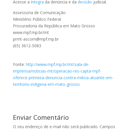
Acesse a
íntegra
da denúncia e da
decisão
judicial.
Assessoria de Comunicação
Ministério Público Federal
Procuradoria da República em Mato Grosso
www.mpf.mp.br/mt
prmt-ascom@mpf.mp.br
(65) 3612-5083
Fonte:
http://www.mpf.mp.br/mt/sala-de-
imprensa/noticias-mt/operacao-res-capta-mpf-
oferece-primeira-denuncia-contra-milicia-atuante-em-
territorio-indigena-em-mato-grosso
Enviar Comentário
O seu endereço de e-mail não será publicado.
Campos