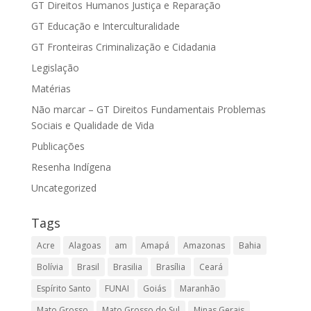
GT Direitos Humanos Justiça e Reparação
GT Educação e Interculturalidade
GT Fronteiras Criminalização e Cidadania
Legislação
Matérias
Não marcar – GT Direitos Fundamentais Problemas
Sociais e Qualidade de Vida
Publicações
Resenha Indígena
Uncategorized
Tags
Acre
Alagoas
am
Amapá
Amazonas
Bahia
Bolívia
Brasil
Brasilia
Brasília
Ceará
Espírito Santo
FUNAI
Goiás
Maranhão
Mato Grosso
Mato Grosso do Sul
Minas Gerais