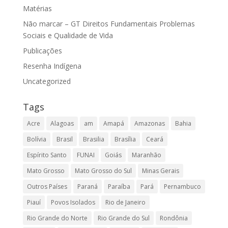
Matérias
Não marcar – GT Direitos Fundamentais Problemas
Sociais e Qualidade de Vida
Publicações
Resenha Indígena
Uncategorized
Tags
Acre
Alagoas
am
Amapá
Amazonas
Bahia
Bolívia
Brasil
Brasilia
Brasília
Ceará
Espírito Santo
FUNAI
Goiás
Maranhão
Mato Grosso
Mato Grosso do Sul
Minas Gerais
Outros Países
Paraná
Paraíba
Pará
Pernambuco
Piauí
Povos Isolados
Rio de Janeiro
Rio Grande do Norte
Rio Grande do Sul
Rondônia