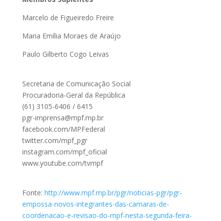
Marcelo de Figueiredo Freire
Maria Emília Moraes de Araújo
Paulo Gilberto Cogo Leivas
Secretaria de Comunicação Social
Procuradoria-Geral da República
(61) 3105-6406 / 6415
pgr-imprensa@mpf.mp.br
facebook.com/MPFederal
twitter.com/mpf_pgr
instagram.com/mpf_oficial
www.youtube.com/tvmpf
Fonte:
http://www.mpf.mp.br/pgr/noticias-pgr/pgr-
empossa-novos-integrantes-das-camaras-de-
coordenacao-e-revisao-do-mpf-nesta-segunda-feira-