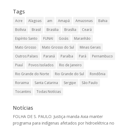
Tags
Acre
Alagoas
am
Amapá
Amazonas
Bahia
Bolívia
Brasil
Brasilia
Brasília
Ceará
Espírito Santo
FUNAI
Goiás
Maranhão
Mato Grosso
Mato Grosso do Sul
Minas Gerais
Outros Países
Paraná
Paraíba
Pará
Pernambuco
Piauí
Povos Isolados
Rio de Janeiro
Rio Grande do Norte
Rio Grande do Sul
Rondônia
Roraima
Santa Catarina
Sergipe
São Paulo
Tocantins
Todas Notícias
Notícias
FOLHA DE S. PAULO: Justiça manda Axia manter
programa para indígenas afetados por hidroelétrica no