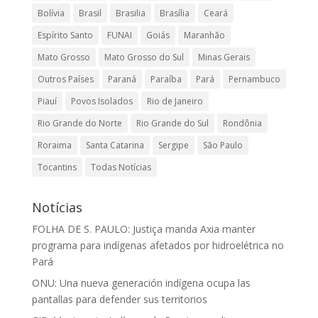
Bolívia
Brasil
Brasilia
Brasília
Ceará
Espírito Santo
FUNAI
Goiás
Maranhão
Mato Grosso
Mato Grosso do Sul
Minas Gerais
Outros Países
Paraná
Paraíba
Pará
Pernambuco
Piauí
Povos Isolados
Rio de Janeiro
Rio Grande do Norte
Rio Grande do Sul
Rondônia
Roraima
Santa Catarina
Sergipe
São Paulo
Tocantins
Todas Notícias
Notícias
FOLHA DE S. PAULO: Justiça manda Axia manter
programa para indígenas afetados por hidroelétrica no
Pará
ONU: Una nueva generación indígena ocupa las
pantallas para defender sus territorios