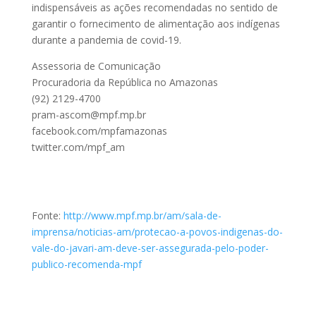
indispensáveis as ações recomendadas no sentido de
garantir o fornecimento de alimentação aos indígenas
durante a pandemia de covid-19.
Assessoria de Comunicação
Procuradoria da República no Amazonas
(92) 2129-4700
pram-ascom@mpf.mp.br
facebook.com/mpfamazonas
twitter.com/mpf_am
Fonte:
http://www.mpf.mp.br/am/sala-de-
imprensa/noticias-am/protecao-a-povos-indigenas-do-
vale-do-javari-am-deve-ser-assegurada-pelo-poder-
publico-recomenda-mpf