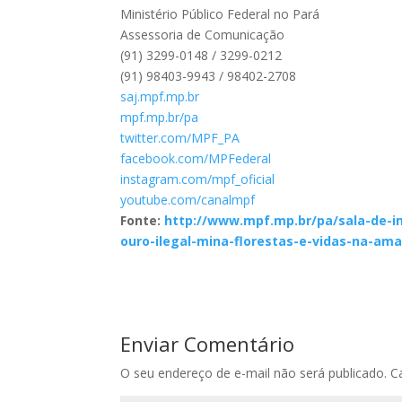
Ministério Público Federal no Pará
Assessoria de Comunicação
(91) 3299-0148 / 3299-0212
(91) 98403-9943 / 98402-2708
saj.mpf.mp.br
mpf.mp.br/pa
twitter.com/MPF_PA
facebook.com/MPFederal
instagram.com/mpf_oficial
youtube.com/canalmpf
Fonte:
http://www.mpf.mp.br/pa/sala-de-i
ouro-ilegal-mina-florestas-e-vidas-na-a
Enviar Comentário
O seu endereço de e-mail não será publicado.
C