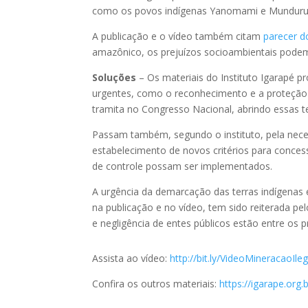
como os povos indígenas Yanomami e Munduru
A publicação e o vídeo também citam
parecer 
amazônico, os prejuízos socioambientais podem 
Soluções
– Os materiais do Instituto Igarapé p
urgentes, como o reconhecimento e a proteção d
tramita no Congresso Nacional, abrindo essas te
Passam também, segundo o instituto, pela neces
estabelecimento de novos critérios para conce
de controle possam ser implementados.
A urgência da demarcação das terras indígenas e
na publicação e no vídeo, tem sido reiterada p
e negligência de entes públicos estão entre os pr
Assista ao vídeo:
http://bit.ly/VideoMineracaoIleg
Confira os outros materiais:
https://igarape.org