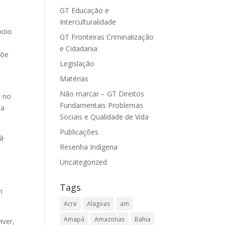
GT Educação e
Interculturalidade
poio
GT Fronteiras Criminalização
e Cidadania
põe
Legislação
Matérias
Não marcar – GT Direitos
s no
Fundamentais Problemas
ia
Sociais e Qualidade de Vida
Publicações
 à
Resenha Indígena
Uncategorized
a
Tags
m
Acre
Alagoas
am
Amapá
Amazonas
Bahia
iver,