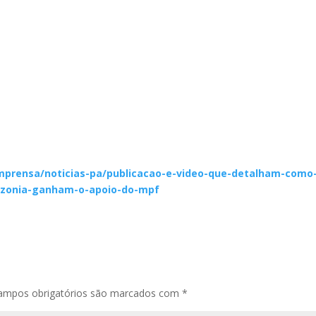
mprensa/noticias-pa/publicacao-e-video-que-detalham-como
mazonia-ganham-o-apoio-do-mpf
ampos obrigatórios são marcados com
*