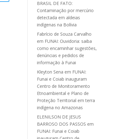
BRASIL DE FATO:
Contaminação por mercúrio
detectada em aldeias
indígenas na Bolívia
Fabrício de Souza Carvalho
em
FUNAI: Ouvidoria: saiba
como encaminhar sugestões,
denúncias e pedidos de
informação à Funai
Kleyton Sena
em
FUNAI:
Funai e Coiab inauguram
Centro de Monitoramento
Etnoambiental e Plano de
Proteção Territorial em terra
indígena no Amazonas
ELENILSON DE JESUS
BARROSO DOS PASSOS
em
FUNAI: Funai e Coiab
inauguram Centro de