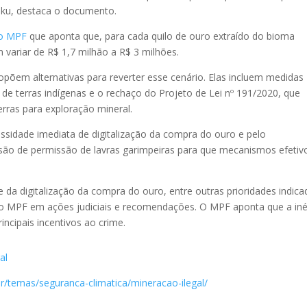
ku, destaca o documento.
do MPF
que aponta que, para cada quilo de ouro extraído do bioma
variar de R$ 1,7 milhão a R$ 3 milhões.
ropõem alternativas para reverter esse cenário. Elas incluem medidas
e terras indígenas e o rechaço do Projeto de Lei nº 191/2020, que
rras para exploração mineral.
sidade imediata de digitalização da compra do ouro e pelo
ssão de permissão de lavras garimpeiras para que mecanismos efetiv
 da digitalização da compra do ouro, entre outras prioridades indica
elo MPF em ações judiciais e recomendações. O MPF aponta que a iné
incipais incentivos ao crime.
al
.br/temas/seguranca-climatica/mineracao-ilegal/