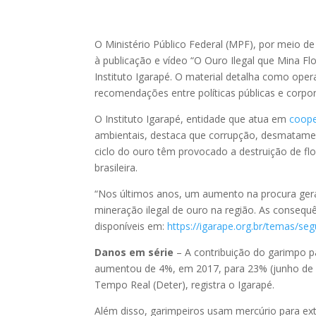
O Ministério Público Federal (MPF), por meio 
à publicação e vídeo “O Ouro Ilegal que Mina Flo
Instituto Igarapé. O material detalha como op
recomendações entre políticas públicas e corpor
O Instituto Igarapé, entidade que atua em
coope
ambientais, destaca que corrupção, desmatamen
ciclo do ouro têm provocado a destruição de fl
brasileira.
“Nos últimos anos, um aumento na procura ger
mineração ilegal de ouro na região. As consequên
disponíveis em:
https://igarape.org.br/temas/seg
Danos em série
– A contribuição do garimpo p
aumentou de 4%, em 2017, para 23% (junho d
Tempo Real (Deter), registra o Igarapé.
Além disso, garimpeiros usam mercúrio para ext