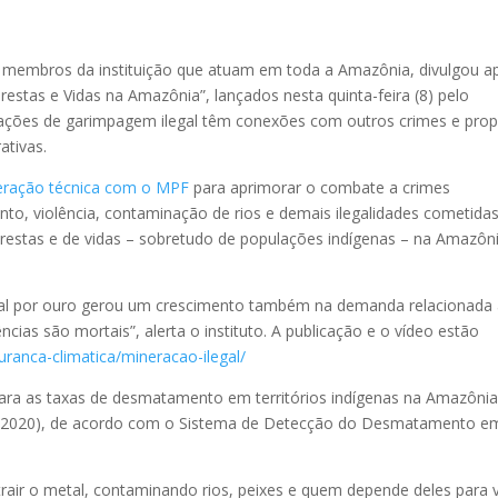
de membros da instituição que atuam em toda a Amazônia, divulgou a
restas e Vidas na Amazônia”, lançados nesta quinta-feira (8) pelo
erações de garimpagem ilegal têm conexões com outros crimes e pro
ativas.
ração técnica com o MPF
para aprimorar o combate a crimes
to, violência, contaminação de rios e demais ilegalidades cometida
orestas e de vidas – sobretudo de populações indígenas – na Amazôn
al por ouro gerou um crescimento também na demanda relacionada
cias são mortais”, alerta o instituto. A publicação e o vídeo estão
uranca-climatica/mineracao-ilegal/
ara as taxas de desmatamento em territórios indígenas na Amazôni
e 2020), de acordo com o Sistema de Detecção do Desmatamento e
rair o metal, contaminando rios, peixes e quem depende deles para v