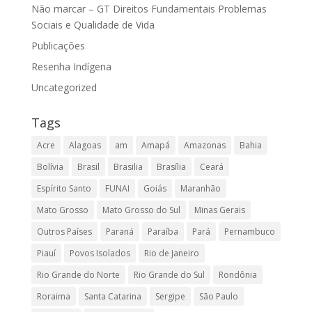
Não marcar – GT Direitos Fundamentais Problemas
Sociais e Qualidade de Vida
Publicações
Resenha Indígena
Uncategorized
Tags
Acre
Alagoas
am
Amapá
Amazonas
Bahia
Bolívia
Brasil
Brasilia
Brasília
Ceará
Espírito Santo
FUNAI
Goiás
Maranhão
Mato Grosso
Mato Grosso do Sul
Minas Gerais
Outros Países
Paraná
Paraíba
Pará
Pernambuco
Piauí
Povos Isolados
Rio de Janeiro
Rio Grande do Norte
Rio Grande do Sul
Rondônia
Roraima
Santa Catarina
Sergipe
São Paulo