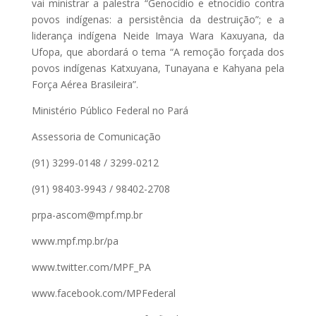
vai ministrar a palestra “Genocídio e etnocídio contra
povos indígenas: a persistência da destruição”; e a
liderança indígena Neide Imaya Wara Kaxuyana, da
Ufopa, que abordará o tema “A remoção forçada dos
povos indígenas Katxuyana, Tunayana e Kahyana pela
Força Aérea Brasileira”.
Ministério Público Federal no Pará
Assessoria de Comunicação
(91) 3299-0148 / 3299-0212
(91) 98403-9943 / 98402-2708
prpa-ascom@mpf.mp.br
www.mpf.mp.br/pa
www.twitter.com/MPF_PA
www.facebook.com/MPFederal