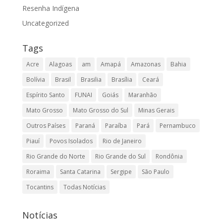
Resenha Indígena
Uncategorized
Tags
Acre
Alagoas
am
Amapá
Amazonas
Bahia
Bolívia
Brasil
Brasilia
Brasília
Ceará
Espírito Santo
FUNAI
Goiás
Maranhão
Mato Grosso
Mato Grosso do Sul
Minas Gerais
Outros Países
Paraná
Paraíba
Pará
Pernambuco
Piauí
Povos Isolados
Rio de Janeiro
Rio Grande do Norte
Rio Grande do Sul
Rondônia
Roraima
Santa Catarina
Sergipe
São Paulo
Tocantins
Todas Notícias
Notícias