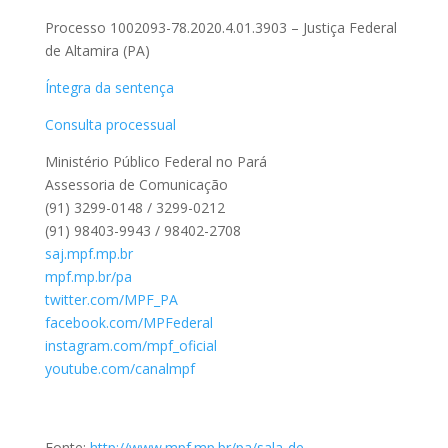
Processo 1002093-78.2020.4.01.3903 – Justiça Federal
de Altamira (PA)
Íntegra da sentença
Consulta processual
Ministério Público Federal no Pará
Assessoria de Comunicação
(91) 3299-0148 / 3299-0212
(91) 98403-9943 / 98402-2708
saj.mpf.mp.br
mpf.mp.br/pa
twitter.com/MPF_PA
facebook.com/MPFederal
instagram.com/mpf_oficial
youtube.com/canalmpf
Fonte:
http://www.mpf.mp.br/pa/sala-de-