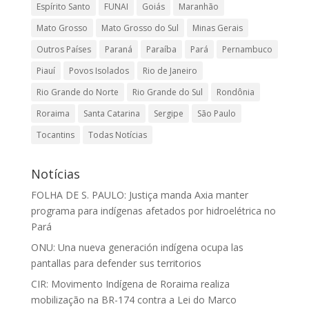
Espírito Santo
FUNAI
Goiás
Maranhão
Mato Grosso
Mato Grosso do Sul
Minas Gerais
Outros Países
Paraná
Paraíba
Pará
Pernambuco
Piauí
Povos Isolados
Rio de Janeiro
Rio Grande do Norte
Rio Grande do Sul
Rondônia
Roraima
Santa Catarina
Sergipe
São Paulo
Tocantins
Todas Notícias
Notícias
FOLHA DE S. PAULO: Justiça manda Axia manter
programa para indígenas afetados por hidroelétrica no
Pará
ONU: Una nueva generación indígena ocupa las
pantallas para defender sus territorios
CIR: Movimento Indígena de Roraima realiza
mobilização na BR-174 contra a Lei do Marco