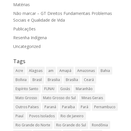
Matérias
Não marcar – GT Direitos Fundamentais Problemas
Sociais e Qualidade de Vida
Publicações
Resenha Indígena
Uncategorized
Tags
Acre
Alagoas
am
Amapá
Amazonas
Bahia
Bolívia
Brasil
Brasilia
Brasília
Ceará
Espírito Santo
FUNAI
Goiás
Maranhão
Mato Grosso
Mato Grosso do Sul
Minas Gerais
Outros Países
Paraná
Paraíba
Pará
Pernambuco
Piauí
Povos Isolados
Rio de Janeiro
Rio Grande do Norte
Rio Grande do Sul
Rondônia