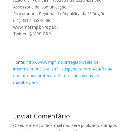
Ação Civil Pública nº 1002109-38.2020.4.01.3901
Assessoria de Comunicação
Procuradoria Regional da República da 1ª Região
(61) 3317-4583/ 4862
www.mpf.mp.br/regiao1
Twitter: @MPF_PRR1
Fonte:
http://www.mpf.mp.br/regiao1/sala-de-
imprensa/noticias-r1/trf1-suspende-norma-da-funai-
que-afrouxa-protecao-de-terras-indigenas-em-
maraba-para
Enviar Comentário
O seu endereço de e-mail não será publicado.
Campos