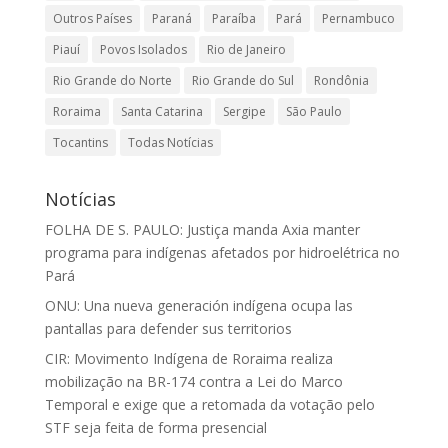
Outros Países
Paraná
Paraíba
Pará
Pernambuco
Piauí
Povos Isolados
Rio de Janeiro
Rio Grande do Norte
Rio Grande do Sul
Rondônia
Roraima
Santa Catarina
Sergipe
São Paulo
Tocantins
Todas Notícias
Notícias
FOLHA DE S. PAULO: Justiça manda Axia manter
programa para indígenas afetados por hidroelétrica no
Pará
ONU: Una nueva generación indígena ocupa las
pantallas para defender sus territorios
CIR: Movimento Indígena de Roraima realiza
mobilização na BR-174 contra a Lei do Marco
Temporal e exige que a retomada da votação pelo
STF seja feita de forma presencial