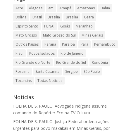
Acre
Alagoas
am
Amapá
Amazonas
Bahia
Bolívia
Brasil
Brasilia
Brasília
Ceará
Espírito Santo
FUNAI
Goiás
Maranhão
Mato Grosso
Mato Grosso do Sul
Minas Gerais
Outros Países
Paraná
Paraíba
Pará
Pernambuco
Piauí
Povos Isolados
Rio de Janeiro
Rio Grande do Norte
Rio Grande do Sul
Rondônia
Roraima
Santa Catarina
Sergipe
São Paulo
Tocantins
Todas Notícias
Notícias
FOLHA DE S. PAULO: Advogada indígena assume
comando do Repórter Eco na TV Cultura
FOLHA DE S. PAULO: Justiça Federal ordena ações
urgentes para povo maxakali em Minas Gerais, por