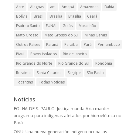
Acre
Alagoas
am
Amapá
Amazonas
Bahia
Bolívia
Brasil
Brasilia
Brasília
Ceará
Espírito Santo
FUNAI
Goiás
Maranhão
Mato Grosso
Mato Grosso do Sul
Minas Gerais
Outros Países
Paraná
Paraíba
Pará
Pernambuco
Piauí
Povos Isolados
Rio de Janeiro
Rio Grande do Norte
Rio Grande do Sul
Rondônia
Roraima
Santa Catarina
Sergipe
São Paulo
Tocantins
Todas Notícias
Notícias
FOLHA DE S. PAULO: Justiça manda Axia manter
programa para indígenas afetados por hidroelétrica no
Pará
ONU: Una nueva generación indígena ocupa las