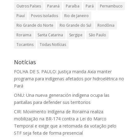
Outros Países
Paraná
Paraíba
Pará
Pernambuco
Piauí
Povos Isolados
Rio de Janeiro
Rio Grande do Norte
Rio Grande do Sul
Rondônia
Roraima
Santa Catarina
Sergipe
São Paulo
Tocantins
Todas Notícias
Notícias
FOLHA DE S. PAULO: Justiça manda Axia manter
programa para indígenas afetados por hidroelétrica no
Pará
ONU: Una nueva generación indígena ocupa las
pantallas para defender sus territorios
CIR: Movimento Indígena de Roraima realiza
mobilização na BR-174 contra a Lei do Marco
Temporal e exige que a retomada da votação pelo
STF seja feita de forma presencial