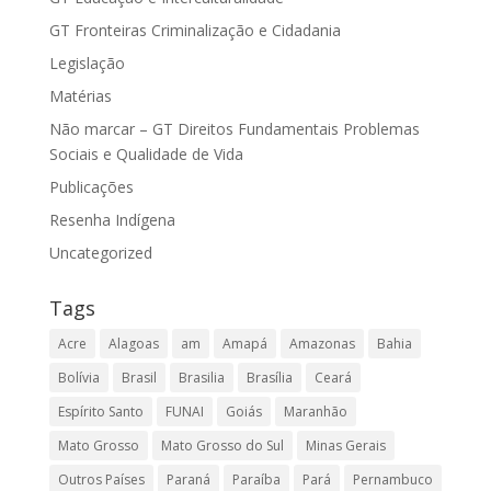
GT Fronteiras Criminalização e Cidadania
Legislação
Matérias
Não marcar – GT Direitos Fundamentais Problemas
Sociais e Qualidade de Vida
Publicações
Resenha Indígena
Uncategorized
Tags
Acre
Alagoas
am
Amapá
Amazonas
Bahia
Bolívia
Brasil
Brasilia
Brasília
Ceará
Espírito Santo
FUNAI
Goiás
Maranhão
Mato Grosso
Mato Grosso do Sul
Minas Gerais
Outros Países
Paraná
Paraíba
Pará
Pernambuco