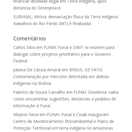
financiar atividade ilegal em Terra Indígena, após
denúncia do Greenpeace
SURVIVAL: Vitória: demarcação física da Terra Indígena
Kawahiva do Rio Pardo (MT) é finalizada
Comentários
Carlos Silva
em
FUNAI: Funai e DNIT se reúnem para
dialogar sobre projetos prioritários para o Governo
Federal
Juliana De Cássia Amaral
em
BRASIL DE FATO:
Contaminação por mercúrio detectada em aldeias
indígenas na Bolívia
Fabrício de Souza Carvalho
em
FUNAI: Ouvidoria: saiba
como encaminhar sugestões, denúncias e pedidos de
informação à Funai
Kleyton Sena
em
FUNAI: Funai e Coiab inauguram
Centro de Monitoramento Etnoambiental e Plano de
Proteção Territorial em terra indígena no Amazonas