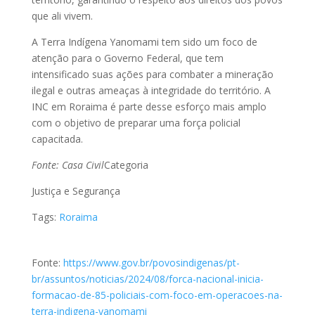
que ali vivem.
A Terra Indígena Yanomami tem sido um foco de
atenção para o Governo Federal, que tem
intensificado suas ações para combater a mineração
ilegal e outras ameaças à integridade do território. A
INC em Roraima é parte desse esforço mais amplo
com o objetivo de preparar uma força policial
capacitada.
Fonte: Casa Civil
Categoria
Justiça e Segurança
Tags:
Roraima
Fonte:
https://www.gov.br/povosindigenas/pt-
br/assuntos/noticias/2024/08/forca-nacional-inicia-
formacao-de-85-policiais-com-foco-em-operacoes-na-
terra-indigena-yanomami