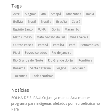
Tags
Acre
Alagoas
am
Amapá
Amazonas
Bahia
Bolívia
Brasil
Brasilia
Brasília
Ceará
Espírito Santo
FUNAI
Goiás
Maranhão
Mato Grosso
Mato Grosso do Sul
Minas Gerais
Outros Países
Paraná
Paraíba
Pará
Pernambuco
Piauí
Povos Isolados
Rio de Janeiro
Rio Grande do Norte
Rio Grande do Sul
Rondônia
Roraima
Santa Catarina
Sergipe
São Paulo
Tocantins
Todas Notícias
Notícias
FOLHA DE S. PAULO: Justiça manda Axia manter
programa para indígenas afetados por hidroelétrica no
Pará