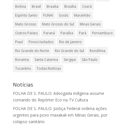
Bolívia
Brasil
Brasilia
Brasília
Ceará
Espírito Santo
FUNAI
Goiás
Maranhão
Mato Grosso
Mato Grosso do Sul
Minas Gerais
Outros Países
Paraná
Paraíba
Pará
Pernambuco
Piauí
Povos Isolados
Rio de Janeiro
Rio Grande do Norte
Rio Grande do Sul
Rondônia
Roraima
Santa Catarina
Sergipe
São Paulo
Tocantins
Todas Notícias
Notícias
FOLHA DE S. PAULO: Advogada indígena assume
comando do Repórter Eco na TV Cultura
FOLHA DE S. PAULO: Justiça Federal ordena ações
urgentes para povo maxakali em Minas Gerais, por
colapso sanitário