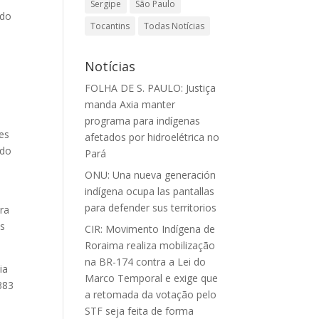
Sergipe
São Paulo
 do
Tocantins
Todas Notícias
Notícias
FOLHA DE S. PAULO: Justiça
manda Axia manter
programa para indígenas
es
afetados por hidroelétrica no
 do
Pará
ONU: Una nueva generación
indígena ocupa las pantallas
e
para defender sus territorios
ra
is
CIR: Movimento Indígena de
Roraima realiza mobilização
na BR-174 contra a Lei do
ia
Marco Temporal e exige que
383
a retomada da votação pelo
STF seja feita de forma