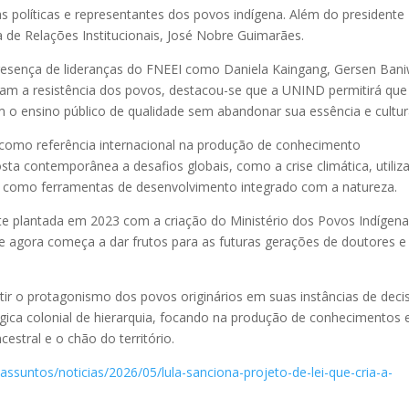
 políticas e representantes dos povos indígena. Além do presidente
a de Relações Institucionais, José Nobre Guimarães.
resença de lideranças do FNEEI como Daniela Kaingang, Gersen Ban
aram a resistência dos povos, destacou-se que a UNIND permitirá que
 o ensino público de qualidade sem abandonar sua essência e cultur
como referência internacional na produção de conhecimento
posta contemporânea a desafios globais, como a crise climática, utili
gena como ferramentas de desenvolvimento integrado com a natureza.
e plantada em 2023 com a criação do Ministério dos Povos Indígen
agora começa a dar frutos para as futuras gerações de doutores e
ir o protagonismo dos povos originários em suas instâncias de deci
gica colonial de hierarquia, focando na produção de conhecimentos 
cestral e o chão do território.
assuntos/noticias/2026/05/lula-sanciona-projeto-de-lei-que-cria-a-