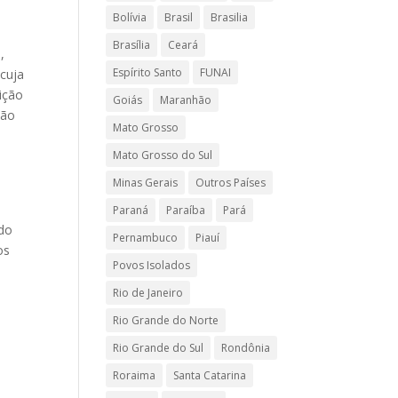
Bolívia
Brasil
Brasilia
Brasília
Ceará
,
Espírito Santo
FUNAI
 cuja
sição
Goiás
Maranhão
ção
Mato Grosso
e
Mato Grosso do Sul
Minas Gerais
Outros Países
Paraná
Paraíba
Pará
ndo
Pernambuco
Piauí
os
Povos Isolados
Rio de Janeiro
Rio Grande do Norte
o
Rio Grande do Sul
Rondônia
Roraima
Santa Catarina