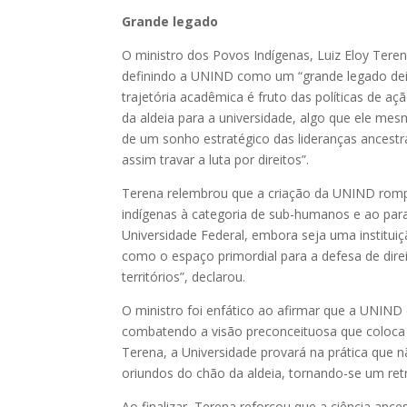
Grande legado
O ministro dos Povos Indígenas, Luiz Eloy Teren
definindo a UNIND como um “grande legado deixa
trajetória acadêmica é fruto das políticas de aç
da aldeia para a universidade, algo que ele mes
de um sonho estratégico das lideranças ancestra
assim travar a luta por direitos”.
Terena relembrou que a criação da UNIND rom
indígenas à categoria de sub-humanos e ao par
Universidade Federal, embora seja uma instituiç
como o espaço primordial para a defesa de direi
territórios”, declarou.
O ministro foi enfático ao afirmar que a UNIND 
combatendo a visão preconceituosa que coloca
Terena, a Universidade provará na prática que nã
oriundos do chão da aldeia, tornando-se um retrat
Ao finalizar, Terena reforçou que a ciência ance