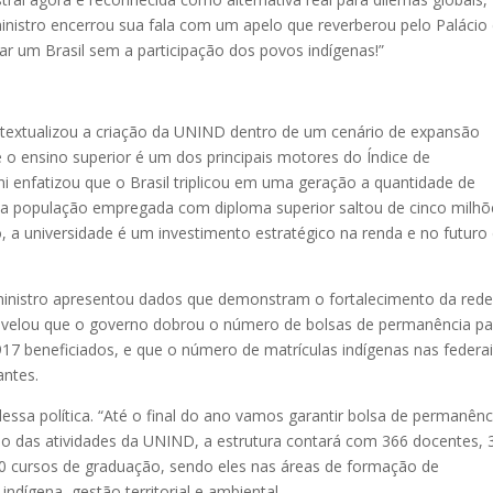
O ministro encerrou sua fala com um apelo que reverberou pelo Palácio
ar um Brasil sem a participação dos povos indígenas!”
ntextualizou a criação da UNIND dentro de um cenário de expansão
e o ensino superior é um dos principais motores do Índice de
 enfatizou que o Brasil triplicou em uma geração a quantidade de
 a população empregada com diploma superior saltou de cinco milhõ
, a universidade é um investimento estratégico na renda e no futuro
 ministro apresentou dados que demonstram o fortalecimento da red
 revelou que o governo dobrou o número de bolsas de permanência pa
917 beneficiados, e que o número de matrículas indígenas nas federa
antes.
 dessa política. “Até o final do ano vamos garantir bolsa de permanênc
ício das atividades da UNIND, a estrutura contará com 366 docentes, 
e 10 cursos de graduação, sendo eles nas áreas de formação de
indígena, gestão territorial e ambiental.