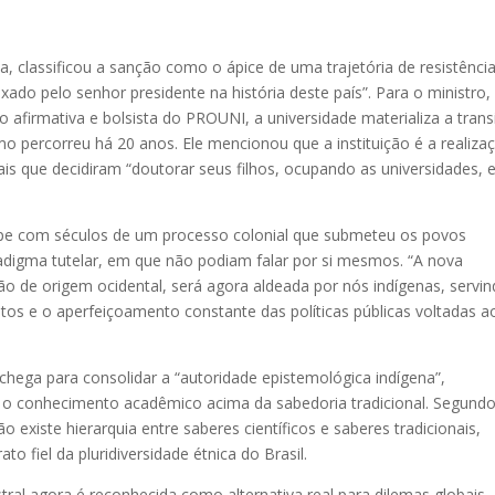
a, classificou a sanção como o ápice de uma trajetória de resistência
do pelo senhor presidente na história deste país”. Para o ministro,
ão afirmativa e bolsista do PROUNI, a universidade materializa a tran
mo percorreu há 20 anos. Ele mencionou que a instituição é a realiza
is que decidiram “doutorar seus filhos, ocupando as universidades, 
pe com séculos de um processo colonial que submeteu os povos
adigma tutelar, em que não podiam falar por si mesmos. “A nova
ão de origem ocidental, será agora aldeada por nós indígenas, servi
tos e o aperfeiçoamento constante das políticas públicas voltadas a
chega para consolidar a “autoridade epistemológica indígena”,
 o conhecimento acadêmico acima da sabedoria tradicional. Segund
o existe hierarquia entre saberes científicos e saberes tradicionais,
o fiel da pluridiversidade étnica do Brasil.
stral agora é reconhecida como alternativa real para dilemas globais,