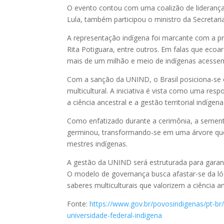
O evento contou com uma coalizão de lideranças
Lula, também participou o ministro da Secretari
A representação indígena foi marcante com a p
Rita Potiguara, entre outros. Em falas que eco
mais de um milhão e meio de indígenas acessem
Com a sanção da UNIND, o Brasil posiciona-se 
multicultural. A iniciativa é vista como uma res
a ciência ancestral e a gestão territorial indí
Como enfatizado durante a cerimônia, a sement
germinou, transformando-se em uma árvore que 
mestres indígenas.
A gestão da UNIND será estruturada para garant
O modelo de governança busca afastar-se da ló
saberes multiculturais que valorizem a ciência an
Fonte:
https://www.gov.br/povosindigenas/pt-br/
universidade-federal-indigena