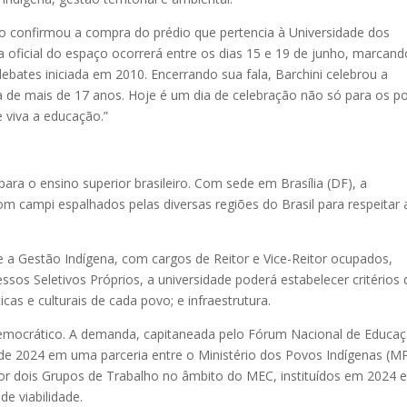
stro confirmou a compra do prédio que pertencia à Universidade dos
ga oficial do espaço ocorrerá entre os dias 15 e 19 de junho, marcand
bates iniciada em 2010. Encerrando sua fala, Barchini celebrou a
a de mais de 17 anos. Hoje é um dia de celebração não só para os p
e viva a educação.”
ra o ensino superior brasileiro. Com sede em Brasília (DF), a
com campi espalhados pelas diversas regiões do Brasil para respeitar 
.
se a Gestão Indígena, com cargos de Reitor e Vice-Reitor ocupados,
ssos Seletivos Próprios, a universidade poderá estabelecer critérios 
cas e culturais de cada povo; e infraestrutura.
democrático. A demanda, capitaneada pelo Fórum Nacional de Educa
 de 2024 em uma parceria entre o Ministério dos Povos Indígenas (MP
or dois Grupos de Trabalho no âmbito do MEC, instituídos em 2024 
de viabilidade.