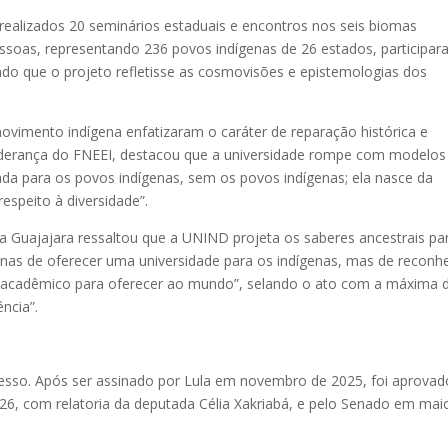
 realizados 20 seminários estaduais e encontros nos seis biomas
essoas, representando 236 povos indígenas de 26 estados, participa
do que o projeto refletisse as cosmovisões e epistemologias dos
vimento indígena enfatizaram o caráter de reparação histórica e
 liderança do FNEEI, destacou que a universidade rompe com modelos
ada para os povos indígenas, sem os povos indígenas; ela nasce da
respeito à diversidade”.
 Guajajara ressaltou que a UNIND projeta os saberes ancestrais pa
enas de oferecer uma universidade para os indígenas, mas de reconh
e acadêmico para oferecer ao mundo”, selando o ato com a máxima 
ência”.
resso. Após ser assinado por Lula em novembro de 2025, foi aprovad
6, com relatoria da deputada Célia Xakriabá, e pelo Senado em mai