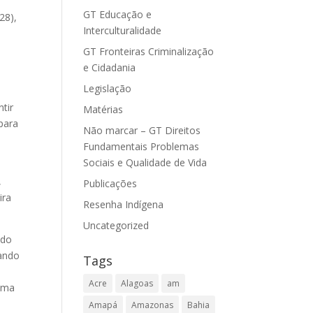
GT Educação e
28),
Interculturalidade
GT Fronteiras Criminalização
e Cidadania
Legislação
tir
Matérias
 para
Não marcar – GT Direitos
Fundamentais Problemas
Sociais e Qualidade de Vida
,
Publicações
ira
Resenha Indígena
Uncategorized
ndo
rando
Tags
Acre
Alagoas
am
 uma
Amapá
Amazonas
Bahia