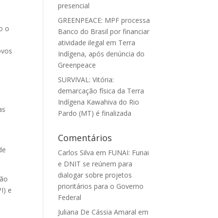
presencial
GREENPEACE: MPF processa
o o
Banco do Brasil por financiar
atividade ilegal em Terra
ovos
Indígena, após denúncia do
Greenpeace
SURVIVAL: Vitória:
demarcação física da Terra
Indígena Kawahiva do Rio
as
Pardo (MT) é finalizada
Comentários
de
Carlos Silva
em
FUNAI: Funai
e DNIT se reúnem para
dialogar sobre projetos
ção
prioritários para o Governo
I) e
Federal
e
Juliana De Cássia Amaral
em