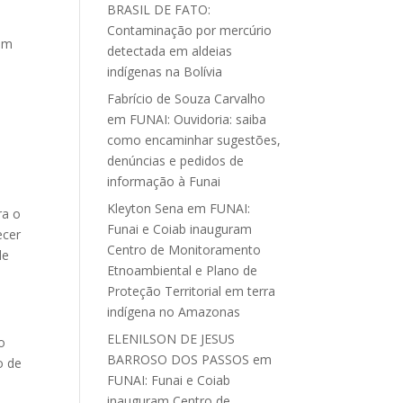
BRASIL DE FATO:
Contaminação por mercúrio
ram
detectada em aldeias
indígenas na Bolívia
Fabrício de Souza Carvalho
em
FUNAI: Ouvidoria: saiba
como encaminhar sugestões,
denúncias e pedidos de
informação à Funai
Kleyton Sena
em
FUNAI:
ra o
Funai e Coiab inauguram
ecer
Centro de Monitoramento
de
Etnoambiental e Plano de
Proteção Territorial em terra
indígena no Amazonas
ELENILSON DE JESUS
o
BARROSO DOS PASSOS
em
o de
FUNAI: Funai e Coiab
inauguram Centro de