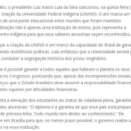
o, o presidente Luiz Inácio Lula da Silva sancionou, na quinta-feira (
la criação da Universidade Federal Indígena (UNIND). O ato marca um
to de uma ponte educacional entre mundos que foram mantidos
tituição não é apenas uma instituição de ensino, pois representa a
nto indígena para que seus saberes ancestrais sejam reconhecidos.
u que a criação da UNIND é um marco da capacidade do Brasil de garan
rando resistências políticas. Lula enfatizou que a Universidade servirá
 combater a segregação histórica dos povos originários.
é possível garantir a todos aqueles que habitam o planeta os seus
tória no Congresso, pontuando que, apesar das incompreensões iniciais
ou que o Estado brasileiro deve assumir a responsabilidade finance
ino superior por dificuldades financeiras.
ta a elevação dos estudantes ao status de cidadania plena, garanti
es ancestrais. “O diploma é a garantia de que esse país está prepa
de primeira linha. Todo mundo tem direito ao conhecimento.” Ele
de em Brasília para que, no menor prazo possível, o governo realize
 na nova instituição.